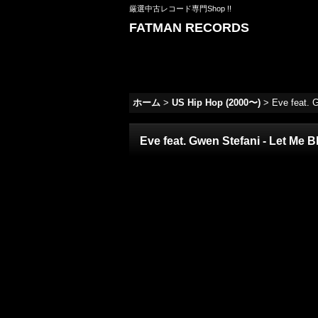
厳選中古レコード専門Shop !!
FATMAN RECORDS
ホーム
>
US Hip Hop (2000〜)
>
Eve feat. G
Eve feat. Gwen Stefani - Let Me Blo