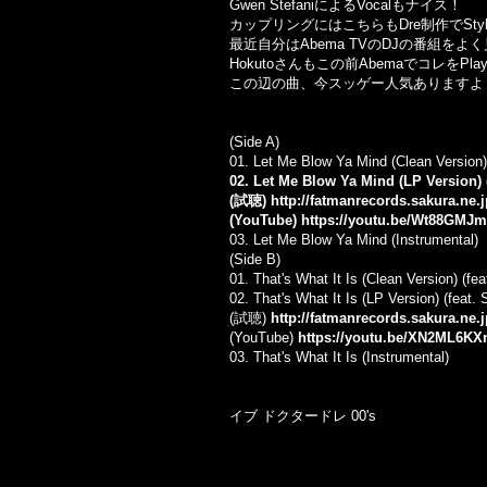
Gwen StefaniによるVocalもナイス！
カップリングにはこちらもDre制作でStyle
最近自分はAbema TVのDJの番組
Hokutoさんもこの前AbemaでコレをP
この辺の曲、今スッゲー人気ありますよ
(Side A)
01. Let Me Blow Ya Mind (Clean Version)
02. Let Me Blow Ya Mind (LP Version) 
(試聴)
http://fatmanrecords.sakura.ne
(YouTube)
https://youtu.be/Wt88GMJ
03. Let Me Blow Ya Mind (Instrumental)
(Side B)
01. That's What It Is (Clean Version) (fea
02. That's What It Is (LP Version) (feat. 
(試聴)
http://fatmanrecords.sakura.ne.
(YouTube)
https://youtu.be/XN2ML6K
03. That's What It Is (Instrumental)
イブ ドクタードレ 00's