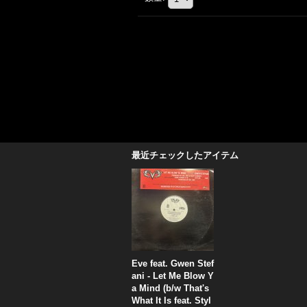
最近チェックしたアイテム
Eve feat. Gwen Stef
ani - Let Me Blow Y
a Mind (b/w That's
What It Is feat. Styl