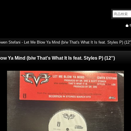
wen Stefani - Let Me Blow Ya Mind (b/w That's What It Is feat. Styles P) (12''
w Ya Mind (b/w That's What It Is feat. Styles P) (12'')