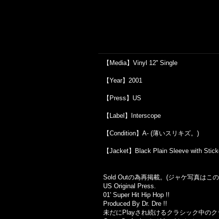
【Media】Vinyl 12'' Single
【Year】2001
【Press】US
【Label】Interscope
【Condition】A- (薄いスリキズ。)
【Jacket】Black Plain Sleeve with Stic
Sold Outの為再掲載。(ジャケ写真は
US Original Press.
01' Super Hit Hip Hop !!
Produced By Dr. Dre !!
未だにPlayされ続けるクラシック中の