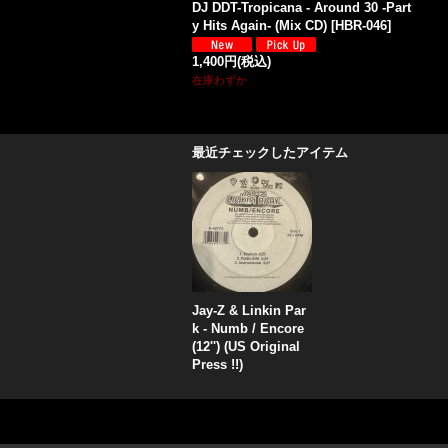
DJ DDT-Tropicana - Around 30 -Part
y Hits Again- (Mix CD)
[
HBR-046
]
1,400円
(税込)
在庫わずか
最近チェックしたアイテム
Jay-Z & Linkin Par
k - Numb / Encore
(12'') (US Original
Press !!)