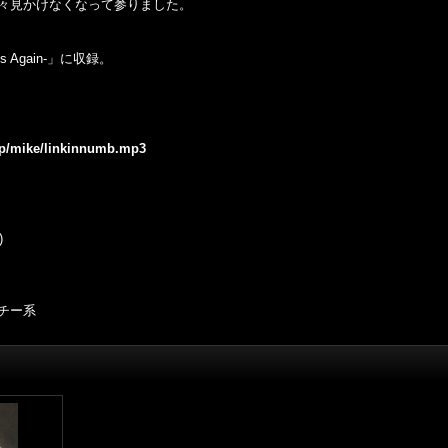
々見かけなくなって参りました。
。
 Hits Again-」に収録。
.jp/mike/linkinnumb.mp3
)
ッチー系