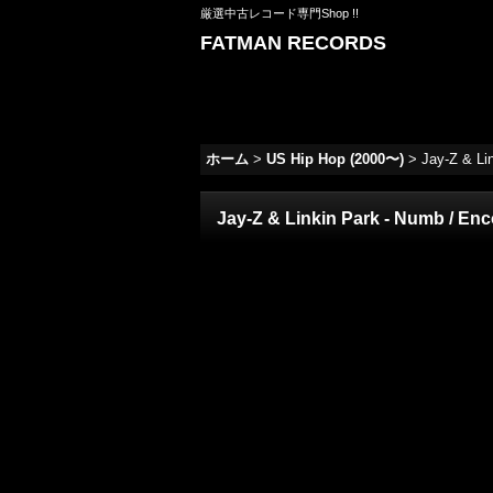
厳選中古レコード専門Shop !!
FATMAN RECORDS
ホーム
>
US Hip Hop (2000〜)
>
Jay-Z & Lin
Jay-Z & Linkin Park - Numb / Encor