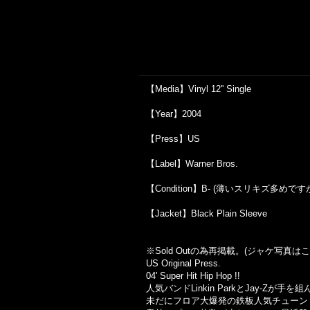
【Media】Vinyl 12'' Single
【Year】2004
【Press】US
【Label】Warner Bros.
【Condition】B- (薄いスリキズ多めですが
【Jacket】Black Plain Sleeve
※Sold Out
の為再掲載。
(
ジャケ写真はこ
US Original Press.
04' Super Hit Hip Hop !!
人気バンドLinkin ParkとJay-Z
未だにフロア大爆発の鉄板人気チューン