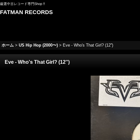
厳選中古レコード専門Shop !!
FATMAN RECORDS
ホーム
>
US Hip Hop (2000〜)
>
Eve - Who's That Girl? (12'')
Eve - Who's That Girl? (12'')