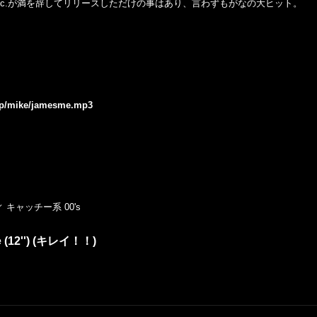
 Inc.が満を辞してリリースしただけの事はあり、言わずもがなの大ヒット。
.jp/mike/jamesme.mp3
キャッチー系 00's
ize (12'') (キレイ！！)