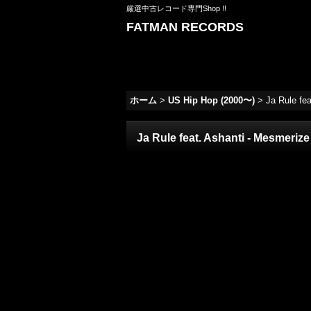
厳選中古レコード専門Shop !!
FATMAN RECORDS
ホーム
>
US Hip Hop (2000〜)
>
Ja Rule fe
Ja Rule feat. Ashanti - Mesmeri