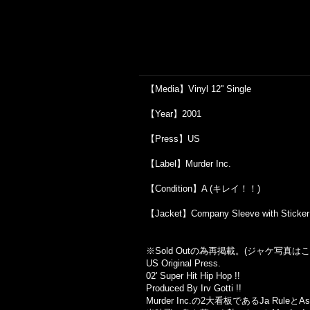
【Media】Vinyl 12'' Single
【Year】2001
【Press】US
【Label】Murder Inc.
【Condition】A (キレイ！！)
【Jacket】Company Sleeve with
※Sold Out
の為再掲載。
(
ジャケ写真はこ
US Original Press.
02' Super Hit Hip Hop !!
Produced By Irv Gotti !!
Murder Inc.の2大看板であるJa Rul