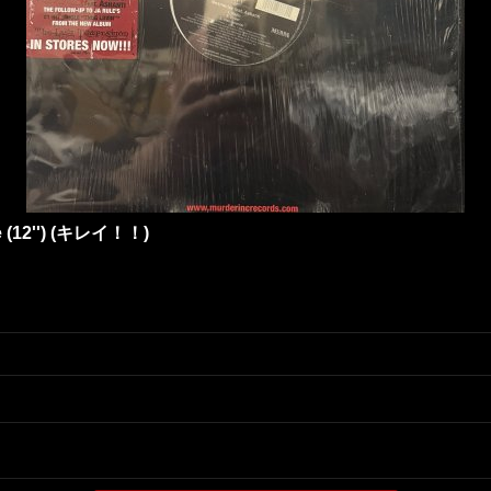
ize (12'') (キレイ！！)