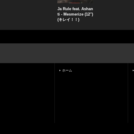
Ja Rule feat. Ashan
ti - Mesmerize (12'')
(キレイ！！)
ホーム