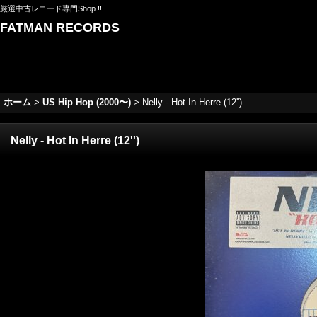
厳選中古レコード専門Shop !!
FATMAN RECORDS
ホーム
>
US Hip Hop (2000〜)
>
Nelly - Hot In Herre (12'')
Nelly - Hot In Herre (12'')