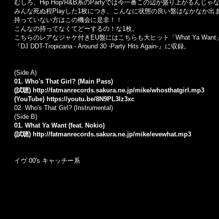
むしろ、Hip Hop/R&B系のPartyでは今一番この辺が盛り上がる
みんな死ぬ程Playした1枚につき、こんなに状態の良い盤はなかなか出
持っていない方はこの機会に是非！！
こんなの持ってなくてどーするの！な1枚。
こちらのレアなジャケ付きEU盤にはこちらも大ヒット「What Ya Wan
『DJ DDT-Tropicana - Around 30 -Party Hits Again-』に収録。
(Side A)
01. Who's That Girl? (Main Pass)
(試聴)
http://fatmanrecords.sakura.ne.jp/mike/whosthatgirl.mp3
(YouTube)
https://youtu.be/8N9PL3Iz3xc
02.
Who's That Girl? (Instrumental)
(Side B)
01. What Ya Want (feat. Nokio)
(試聴)
http://fatmanrecords.sakura.ne.jp/mike/evewhat.mp3
イヴ 00's キャッチー系