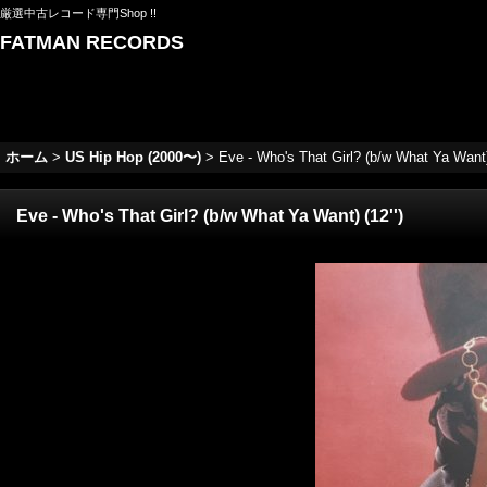
厳選中古レコード専門Shop !!
FATMAN RECORDS
ホーム
>
US Hip Hop (2000〜)
>
Eve - Who's That Girl? (b/w What Ya Want) 
Eve - Who's That Girl? (b/w What Ya Want) (12'')