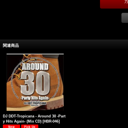
関連商品
DJ DDT-Tropicana - Around 30 -Part
y Hits Again- (Mix CD)
[
HBR-046
]