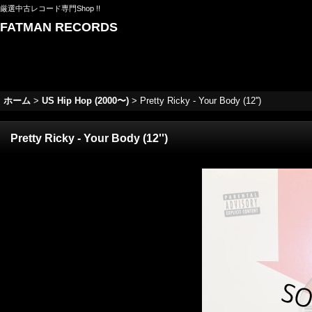
厳選中古レコード専門Shop !!
FATMAN RECORDS
ホーム
>
US Hip Hop (2000〜)
>
Pretty Ricky - Your Body (12'')
Pretty Ricky - Your Body (12'')