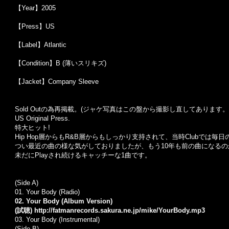
【Year】2005
【Press】US
【Label】Atlantic
【Condition】B (薄いスリキズ)
【Jacket】Company Sleeve
Sold Outの為再掲載。(ジャケ写真はこの盤から撮影し直してあります。
US Original Press.
特大ヒット!
Hip Hop層からもR&B層からもしっかり支持されて、当時Clubでは毎日
つい最近の曲の様な気がしておりましたが、もう10年も前の曲になる
未だにPlayされ続けるキャッチーな1曲です。
(Side A)
01. Your Body (Radio)
02. Your Body (Album Version)
(試聴)
http://fatmanrecords.sakura.ne.jp/mike/YourBody.mp3
03. Your Body (Instrumental)
(Side B)