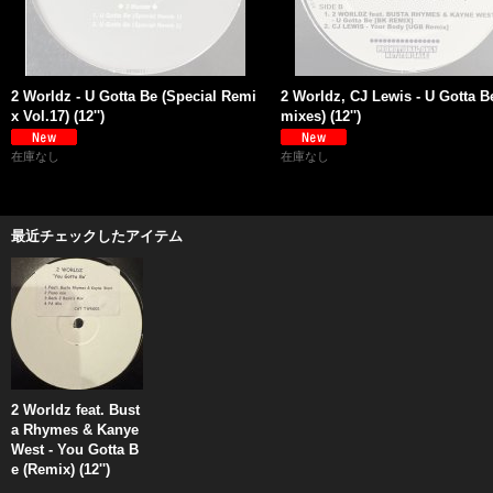
2 Worldz - U Gotta Be (Special Remi
2 Worldz, CJ Lewis - U Gotta B
x Vol.17) (12'')
mixes) (12'')
在庫なし
在庫なし
最近チェックしたアイテム
2 Worldz feat. Bust
a Rhymes & Kanye
West - You Gotta B
e (Remix) (12'')