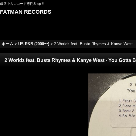
厳選中古レコード専門Shop !!
FATMAN RECORDS
ホーム
>
US R&B (2000〜)
>
2 Worldz feat. Busta Rhymes & Kanye West - Y
2 Worldz feat. Busta Rhymes & Kanye West - You Gotta Be