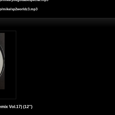
.jp/mike/sp2worldz3.mp3
mix Vol.17) (12'')