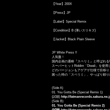
【Year】200X
【Press】JP
【Label】Special Remix
【Condition】B (薄いスリキズ)
【Jacket】Black Plain Sleeve
JP White Press !!
人気盤！
国内企画の通称『スペリミ』と呼ばれるWhi
スーパーヒットRiddim「Diwali」を使
どのバージョンもアゲアゲ仕様で目移り
困った時の「スペリミ」、やっぱり頼りに
(Side A)
01. You Gotta Be (Special Remix 1)
(試聴)
http://fatmanrecords.sakura.ne
(Side B)
01. You Gotta Be (Special Remix 2)
(試聴)
http://fatmanrecords.sakura.ne