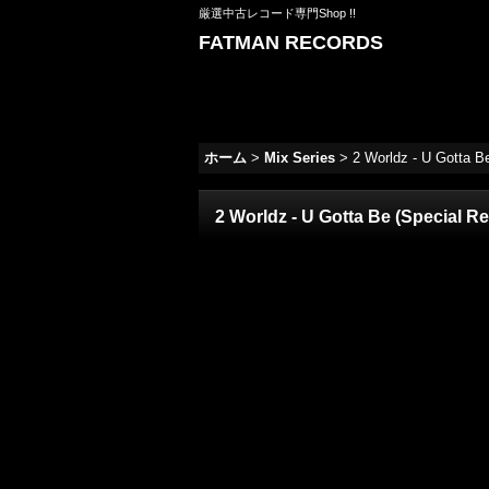
厳選中古レコード専門Shop !!
FATMAN RECORDS
ホーム
>
Mix Series
>
2 Worldz - U Gotta Be
2 Worldz - U Gotta Be (Special Rem