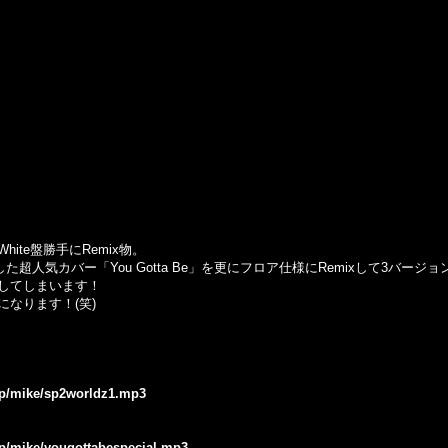
te盤勝手にRemix物。
用した超人気カバー「You Gotta Be」を更にフロア仕様にRemixして3バージ
してしまいます！
なります！(笑)
.jp/mike/sp2worldz1.mp3
.jp/mike/yougottabespecial.mp3