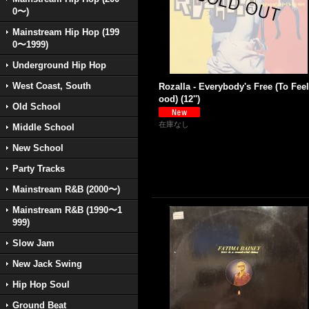
0〜)
Mainstream Hip Hop (199
0〜1999)
Underground Hip Hop
West Coast, South
Rozalla - Everybody's Free (To Fee
ood) (12'')
Old School
在庫なし
Middle School
New School
Party Tracks
Mainstream R&B (2000〜)
Mainstream R&B (1990〜1
999)
Slow Jam
New Jack Swing
Hip Hop Soul
Ground Beat