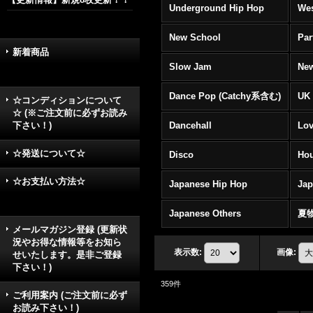
Underground Hip Hop
Wes
New School
Par
新着商品
Slow Jam
New
Dance Pop (Catchy系含む)
UK 
☆コンディションについて
☆ (※ご注文前に必ずお読み
下さい！)
Dancehall
Lov
☆発送について☆
Disco
Hou
☆お支払い方法☆
Japanese Hip Hop
Ja
Japanese Others
夏
メールマガジン登録 (更新状
況やお得な情報等をお知ら
表示数
:
画像
:
せいたします。是非ご登録
下さい！)
359
件
ご利用案内 (ご注文前に必ず
お読み下さい！)