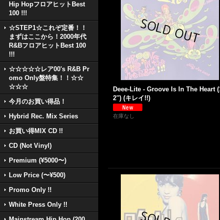
Hip HopフロアヒットBest
100 !!!
☆STEP1☆これぞ定番！！
まずはここから！2000年代
R&BフロアヒットBest 100
!!!
☆☆☆☆☆レア00's R&B Pr
omo Only盤特集！！☆☆
☆☆☆
Deee-Lite - Groove Is In The Heart (
2'') (キレイ!!)
今月のお買い得品！
Hybrid Rec. Mix Series
在庫なし
お買い得MIX CD !!
CD (Not Vinyl)
Premium (¥5000〜)
Low Price (〜¥500)
Promo Only !!
White Press Only !!
Mainstream Hip Hop (200