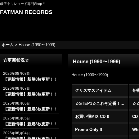
厳選中古レコード専門Shop !!
FATMAN RECORDS
ホーム
>
House (1990〜1999)
☆更新状況☆
House (1990〜1999)
2026
08
08
年
月
日
House (1990〜1999)
【更新情報】新規8枚更新！！
2026
08
07
年
月
日
クリスマスアイテム
冬
【更新情報】新規8枚更新！！
2026
08
06
☆STEP1☆これぞ定番！！まずはここから！2000年代R&BフロアヒットBest 100 !!!
年
月
日
【更新情報】新規8枚更新！！
お買い得MIX CD !!
CD 
2026
08
05
年
月
日
【更新情報】新規8枚更新！！
Promo Only !!
Whi
2026
08
04
年
月
日
【更新情報】新規8枚更新！！