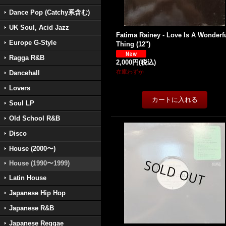
Dance Pop (Catchy系含む)
UK Soul, Acid Jazz
Fatima Rainey - Love Is A Wonderf
Europe G-Style
Thing (12'')
Ragga R&B
2,000円
(税込)
在庫わずか
Dancehall
Lovers
Soul LP
Old School R&B
Disco
House (2000〜)
House (1990〜1999)
Latin House
Japanese Hip Hop
Japanese R&B
Japanese Reggae