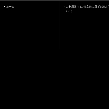
ホーム
ご利用案内 (ご注文前に必ずお読み
い！)