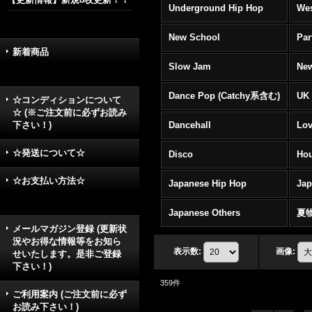
Underground Hip Hop
Wes
New School
Par
新着商品
Slow Jam
New
Dance Pop (Catchy系含む)
UK 
☆コンディションについて
☆ (※ご注文前に必ずお読み
下さい！)
Dancehall
Lov
☆発送について☆
Disco
Hou
☆お支払い方法☆
Japanese Hip Hop
Ja
Japanese Others
夏
メールマガジン登録 (更新状
況やお得な情報等をお知ら
表示数
:
画像
:
せいたします。是非ご登録
下さい！)
359
件
ご利用案内 (ご注文前に必ず
お読み下さい！)