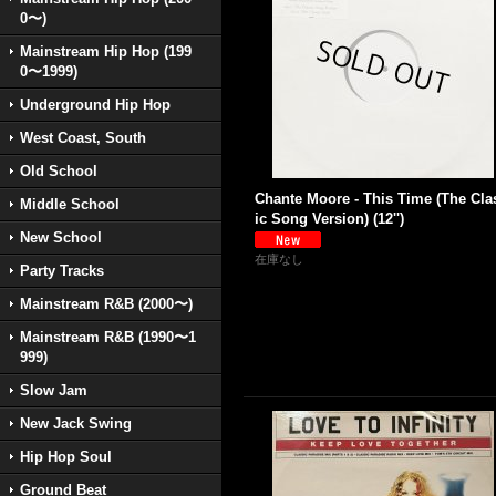
0〜)
Mainstream Hip Hop (199
0〜1999)
Underground Hip Hop
West Coast, South
Old School
Chante Moore - This Time (The Cla
Middle School
ic Song Version) (12'')
New School
在庫なし
Party Tracks
Mainstream R&B (2000〜)
Mainstream R&B (1990〜1
999)
Slow Jam
New Jack Swing
Hip Hop Soul
Ground Beat