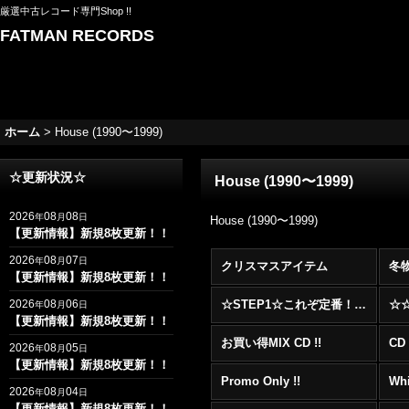
厳選中古レコード専門Shop !!
FATMAN RECORDS
ホーム
>
House (1990〜1999)
☆更新状況☆
House (1990〜1999)
2026
08
08
年
月
日
House (1990〜1999)
【更新情報】新規8枚更新！！
2026
08
07
年
月
日
クリスマスアイテム
冬
【更新情報】新規8枚更新！！
2026
08
06
☆STEP1☆これぞ定番！！まずはここから！2000年代R&BフロアヒットBest 100 !!!
年
月
日
【更新情報】新規8枚更新！！
お買い得MIX CD !!
CD 
2026
08
05
年
月
日
【更新情報】新規8枚更新！！
Promo Only !!
Whi
2026
08
04
年
月
日
【更新情報】新規8枚更新！！