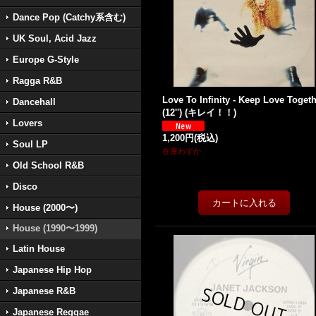
Dance Pop (Catchy系含む)
UK Soul, Acid Jazz
Europe G-Style
Ragga R&B
Love To Infinity - Keep Love Toget
Dancehall
(12'') (キレイ！！)
Lovers
1,200円
(税込)
Soul LP
在庫わずか
Old School R&B
Disco
House (2000〜)
House (1990〜1999)
Latin House
Japanese Hip Hop
Japanese R&B
Japanese Reggae