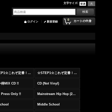
文字サイズ
:
0
カートの中身
ログイン
新規登録
☆STEP1☆これぞ定番！！まずはここから！2000年代Hip HopフロアヒットBest 100 !!!
☆STEP1☆これぞ定番！！まずはここから！2000年代R&BフロアヒットBest 100 !!!
MIX CD !!
CD (Not Vinyl)
 Press Only !!
Mainstream Hip Hop (2000〜)
School
Middle School