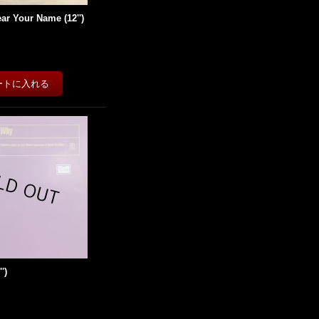
ear Your Name (12'')
')