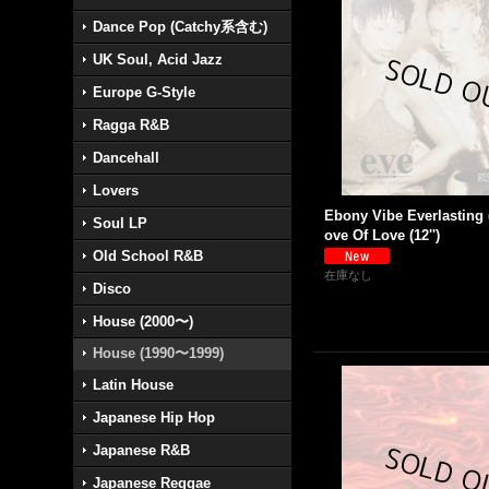
Dance Pop (Catchy系含む)
UK Soul, Acid Jazz
Europe G-Style
Ragga R&B
Dancehall
Lovers
Ebony Vibe Everlasting (
Soul LP
ove Of Love (12'')
Old School R&B
在庫なし
Disco
House (2000〜)
House (1990〜1999)
Latin House
Japanese Hip Hop
Japanese R&B
Japanese Reggae