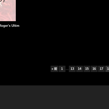
Roger's Ultim
«
前
1
...
13
14
15
16
17
1