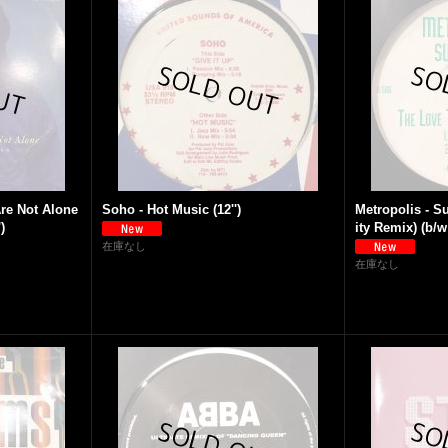
re Not Alone
Soho - Hot Music (12'')
Metropolis - S
)
ity Remix) (b/w
在庫なし
在庫なし