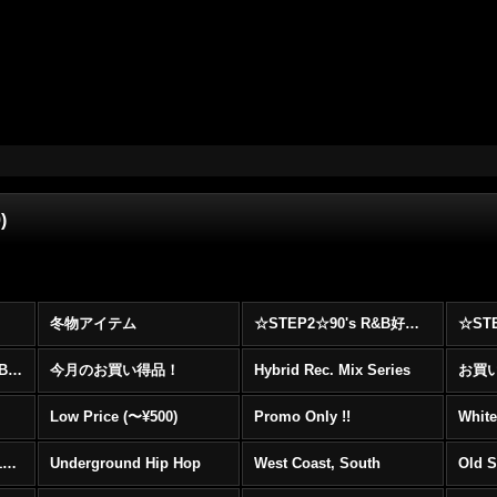
)
冬物アイテム
☆STEP2☆90's R&B好きに自信を持ってオススメ出来る00's R&B Best 100 !!!
☆☆☆☆☆レア00's R&B Promo Only盤特集！！☆☆☆☆☆
今月のお買い得品！
Hybrid Rec. Mix Series
お買い得
Low Price (〜¥500)
Promo Only !!
White
Mainstream Hip Hop (1990〜1999)
Underground Hip Hop
West Coast, South
Old 