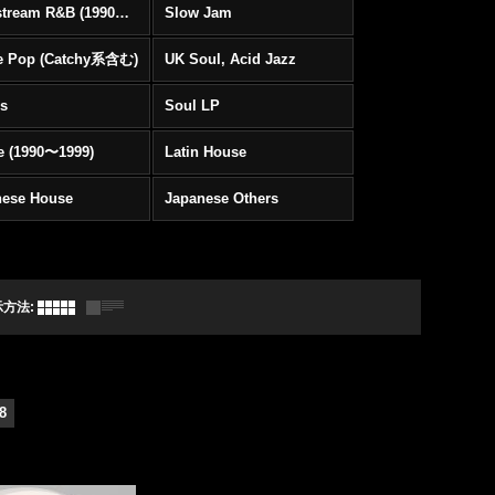
Mainstream R&B (1990〜1999)
Slow Jam
e Pop (Catchy系含む)
UK Soul, Acid Jazz
rs
Soul LP
e (1990〜1999)
Latin House
nese House
Japanese Others
示方法
:
8