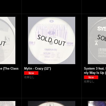
e (The Class
Mylin - Crazy (12'')
System 3 feat.
nly Way Is Up (
在庫なし
在庫なし