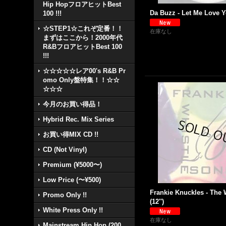
Hip HopフロアヒットBest
Da Buzz - Let Me Love Yo
100 !!!
☆STEP1☆これぞ定番！！
在庫なし
まずはここから！2000年代
R&BフロアヒットBest 100
!!!
☆☆☆☆☆レア00's R&B Pr
omo Only盤特集！！☆☆
☆☆☆
今月のお買い得品！
Hybrid Rec. Mix Series
お買い得MIX CD !!
CD (Not Vinyl)
Premium (¥5000〜)
Low Price (〜¥500)
Frankie Knuckles - The 
Promo Only !!
(12'')
White Press Only !!
在庫なし
Mainstream Hip Hop (200