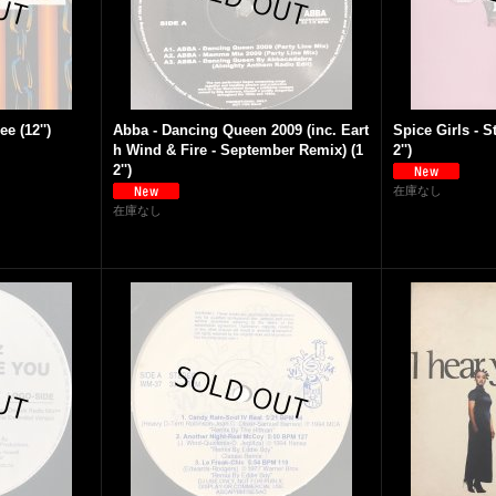
e (12'')
Abba - Dancing Queen 2009 (inc. Eart
Spice Girls - S
h Wind & Fire - September Remix) (1
2'')
2'')
在庫なし
在庫なし