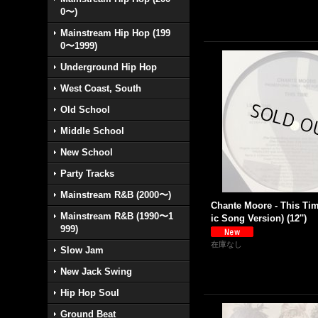
0〜)
Mainstream Hip Hop (199
0〜1999)
Underground Hip Hop
West Coast, South
Old School
Middle School
New School
Party Tracks
Mainstream R&B (2000〜)
Chante Moore - This Tim
Mainstream R&B (1990〜1
ic Song Version) (12'')
999)
在庫なし
Slow Jam
New Jack Swing
Hip Hop Soul
Ground Beat