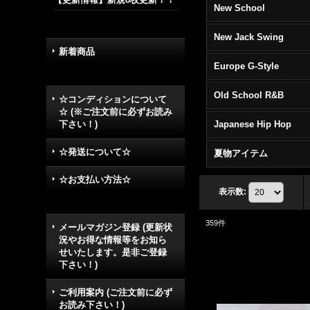
New School
New Jack Swing
新着商品
Europe G-Style
Old School R&B
☆コンディションについて
☆ (※ご注文前に必ずお読み
下さい！)
Japanese Hip Hop
☆発送について☆
夏物アイテム
☆お支払い方法☆
表示数
:
359
件
メールマガジン登録 (更新状
況やお得な情報等をお知ら
せいたします。是非ご登録
下さい！)
ご利用案内 (ご注文前に必ず
お読み下さい！)