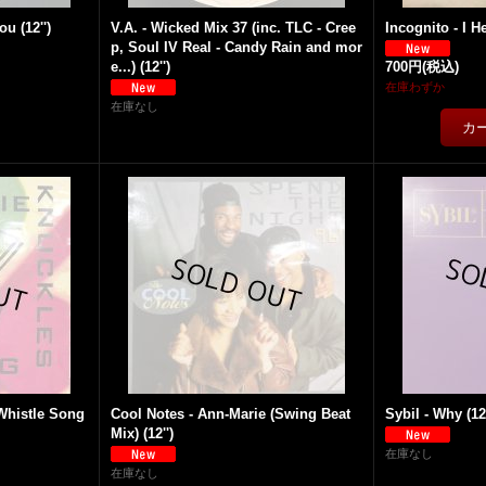
u (12'')
V.A. - Wicked Mix 37 (inc. TLC - Cree
Incognito - I H
p, Soul IV Real - Candy Rain and mor
e...) (12'')
700円
(税込)
在庫わずか
在庫なし
Whistle Song
Cool Notes - Ann-Marie (Swing Beat
Sybil - Why (12'
Mix) (12'')
在庫なし
在庫なし