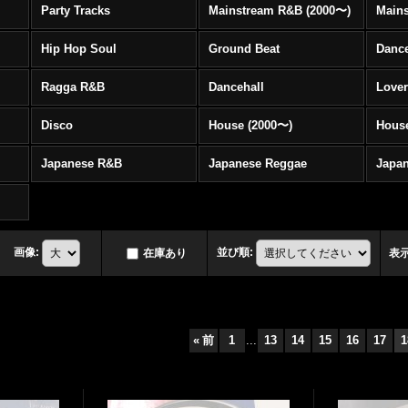
Party Tracks
Mainstream R&B (2000〜)
Hip Hop Soul
Ground Beat
Danc
Ragga R&B
Dancehall
Love
Disco
House (2000〜)
Hous
Japanese R&B
Japanese Reggae
Japa
画像
:
並び順
:
在庫あり
表
«
前
1
...
13
14
15
16
17
1