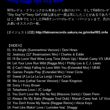
〜Pop Ragga Style R&B Mix〜
90'Sレゲェ・クラシックから有名レゲェ曲のカバー、そしてR&Bのレ
"Shy Guy"や"Sexy Girl"の様な誰もが一度は耳にしたことが
はここ数年でヒットしたR&Bナンバーのレゲェ・バージョンまで、氏
み易いオススメの一枚。
(ダイジェスト試聴)
http://fatmanrecords.sakura.ne.jp/mike/001.m4a
【INDEX】
01. It's Alright (Summertime Version) / Deni Hines
02. Jealousy (12'' Beatmasters Mix) / Charles & Eddie
03. I'll Be Lovin' Red Wine Long Time (Mash Up) / Mariah Carey VS UB
04. Let Your Love Run Wild (Ragga Mix) / Phillip Leo & C.J. Lewis
05. (I Can't Help) Falling In Love With You (Extended Mix) / UB40
06. Games People Play (Extended Mix) / Inner Circle
07. Sweat (A La La La La Long) / Inner Circle
08. Me Love (Lethal Secret Version) / Sean Kingston
09. Sorry / Foxy Brown
10. Telephone Love / JC Lodge
11. You Don't Love Me (No No No) (Massive Jointz) / Dawn Penn
12. Always Be My Baby (Reggae Soul Dub) / Mariah Carey feat. Lil' Vic
13. You Don't Know My Name (Reggae Remix) / Alicia Keys
14. Feel Like Makin' Love / Lumidee feat. Shaggy