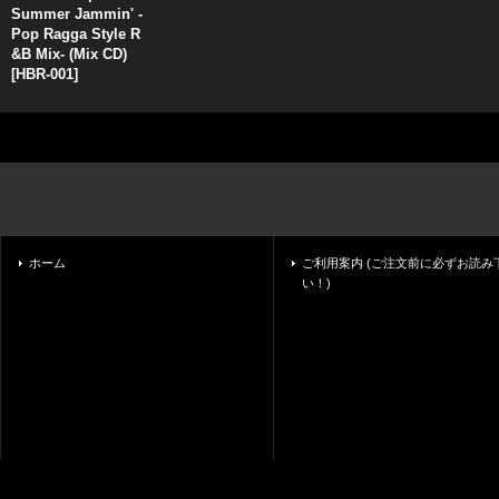
Summer Jammin' -
Pop Ragga Style R
&B Mix- (Mix CD)
[
HBR-001
]
ホーム
ご利用案内 (ご注文前に必ずお読み
い！)