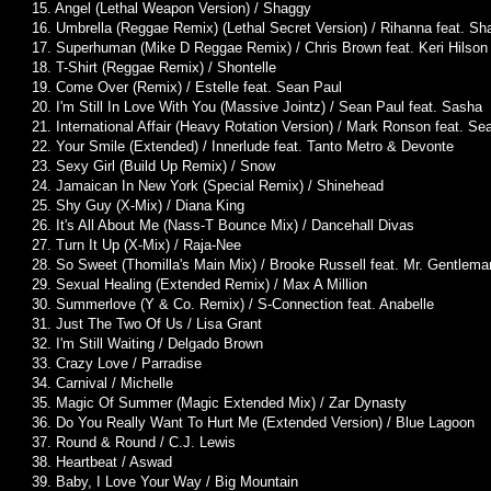
15. Angel (Lethal Weapon Version) / Shaggy
16. Umbrella (Reggae Remix) (Lethal Secret Version) / Rihanna feat. S
17. Superhuman (Mike D Reggae Remix) / Chris Brown feat. Keri Hilson
18. T-Shirt (Reggae Remix) / Shontelle
19. Come Over (Remix) / Estelle feat. Sean Paul
20. I'm Still In Love With You (Massive Jointz) / Sean Paul feat. Sasha
21. International Affair (Heavy Rotation Version) / Mark Ronson feat. S
22. Your Smile (Extended) / Innerlude feat. Tanto Metro & Devonte
23. Sexy Girl (Build Up Remix) / Snow
24. Jamaican In New York (Special Remix) / Shinehead
25. Shy Guy (X-Mix) / Diana King
26. It's All About Me (Nass-T Bounce Mix) / Dancehall Divas
27. Turn It Up (X-Mix) / Raja-Nee
28. So Sweet (Thomilla's Main Mix) / Brooke Russell feat. Mr. Gentlema
29. Sexual Healing (Extended Remix) / Max A Million
30. Summerlove (Y & Co. Remix) / S-Connection feat. Anabelle
31. Just The Two Of Us / Lisa Grant
32. I'm Still Waiting / Delgado Brown
33. Crazy Love / Parradise
34. Carnival / Michelle
35. Magic Of Summer (Magic Extended Mix) / Zar Dynasty
36. Do You Really Want To Hurt Me (Extended Version) / Blue Lagoon
37. Round & Round / C.J. Lewis
38. Heartbeat / Aswad
39. Baby, I Love Your Way / Big Mountain