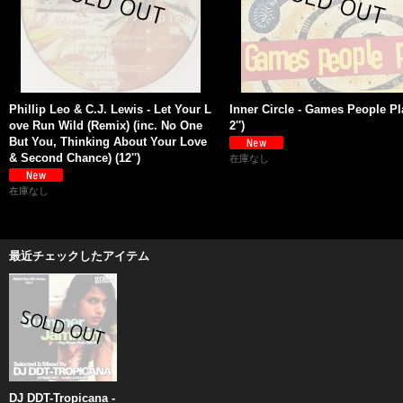
Phillip Leo & C.J. Lewis - Let Your L
Inner Circle - Games People Pl
ove Run Wild (Remix) (inc. No One
2'')
But You, Thinking About Your Love
& Second Chance) (12'')
在庫なし
在庫なし
最近チェックしたアイテム
DJ DDT-Tropicana -