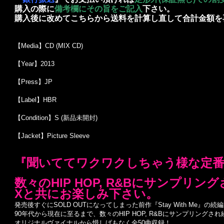
購入の際に
備考欄にその旨をご記入
下さい。
購入後に改めてこちらから送料を計算し直して合計金額を
【Media】CD (MIX CD)
【Year】2013
【Press】JP
【Label】HBR
【Condition】S (新品未開封)
【Jacket】Picture Sleeve
『聞いててワクワクしちゃう様な定番Danc
数々のHIP HOP, R&Bにサンプリング
Xと共にお楽しみ下さい。
発売後すぐにSOLD OUTになってしまった前作『Stay With Me』の
90年代から現在に至るまで、数々のHIP HOP, R&Bにサンプリングされ続
オリジナルヴァイナルから惜しげもなく全50曲収録！