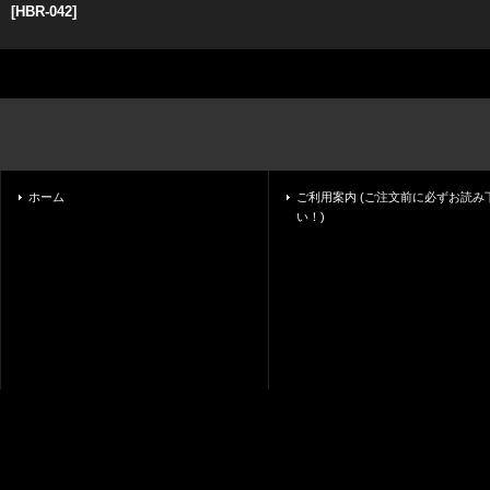
[
HBR-042
]
ホーム
ご利用案内 (ご注文前に必ずお読み
い！)