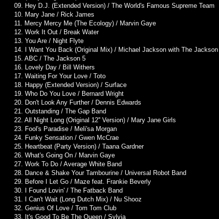
09. Hey D.J. (Extended Version) / The World's Famous Supreme Team
10. Mary Jane / Rick James
11. Mercy Mercy Me (The Ecology) / Marvin Gaye
12. Work It Out / Break Water
13. You Are / Night Flyte
14. I Want You Back (Original Mix) / Michael Jackson with The Jackson
15. ABC / The Jackson 5
16. Lovely Day / Bill Withers
17. Waiting For Your Love / Toto
18. Happy (Extended Version) / Surface
19. Who Do You Love / Bernard Wright
20. Don't Look Any Further / Dennis Edwards
21. Outstanding / The Gap Band
22. All Night Long (Original 12'' Version) / Mary Jane Girls
23. Fool's Paradise / Meli'sa Morgan
24. Funky Sensation / Gwen McCrae
25. Heartbeat (Party Version) / Taana Gardner
26. What's Going On / Marvin Gaye
27. Work To Do / Average White Band
28. Dance & Shake Your Tambourine / Universal Robot Band
29. Before I Let Go / Maze feat. Frankie Beverly
30. I Found Lovin' / The Fatback Band
31. I Can't Wait (Long Dutch Mix) / Nu Shooz
32. Genius Of Love / Tom Tom Club
33. It's Good To Be The Queen / Sylvia