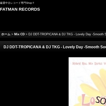
厳選中古レコード専門Shop !!
FATMAN RECORDS
ホーム
>
Mix CD
>
DJ DDT-TROPICANA & DJ TKG - Lovely Day -Smooth So
DJ DDT-TROPICANA & DJ TKG - Lovely Day -Smooth Soul