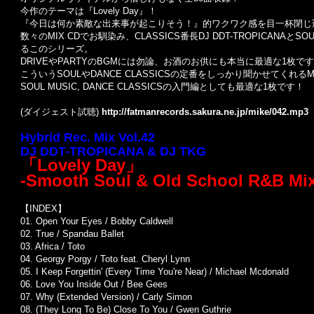
今作のテーマは『Lovely Day』！
『今日は何か素敵な出来事が起こりそう！』的ワクワク感を目一杯閉じ
数々のMIX CDでお馴染み、CLASSICS番長DJ DDT-TROPICANA
るこのシリーズ。
DRIVEやPARTYのBGMには勿論、お酒のお供にも本当に最適な1枚です
こういうSOULやDANCE CLASSICSの定番をしっかり聞かせてくれ
SOUL MUSIC, DANCE CLASSICSの入門編としても最適な1枚です！
(ダイジェスト試聴)
http://fatmanrecords.sakura.ne.jp/mike/042.mp3
Hybrid Rec. Mix Vol.42
DJ DDT-TROPICANA & DJ TKG
「Lovely Day」
-Smooth Soul & Old School R&B Mix
【INDEX】
01. Open Your Eyes / Bobby Caldwell
02. True / Spandau Ballet
03. Africa / Toto
04. Georgy Porgy / Toto feat. Cheryl Lynn
05. I Keep Forgettin' (Every Time You're Near) / Michael Mcdonald
06. Love You Inside Out / Bee Gees
07. Why (Extended Version) / Carly Simon
08. (They Long To Be) Close To You / Gwen Guthrie