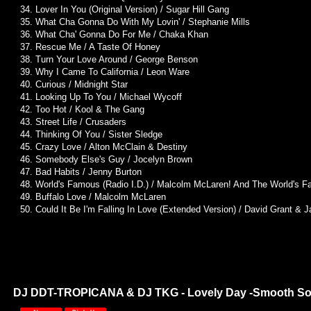
34. Lover In You (Original Version) / Sugar Hill Gang
35. What Cha Gonna Do With My Lovin' / Stephanie Mills
36. What Cha' Gonna Do For Me / Chaka Khan
37. Rescue Me / A Taste Of Honey
38. Turn Your Love Around / George Benson
39. Why I Came To California / Leon Ware
40. Curious / Midnight Star
41. Looking Up To You / Michael Wycoff
42. Too Hot / Kool & The Gang
43. Street Life / Crusaders
44. Thinking Of You / Sister Sledge
45. Crazy Love / Alton McClain & Destiny
46. Somebody Else's Guy / Jocelyn Brown
47. Bad Habits / Jenny Burton
48. World's Famous (Radio I.D.) / Malcolm McLaren! And The World'
49. Buffalo Love / Malcolm McLaren
50. Could It Be I'm Falling In Love (Extended Version) / David Grant & 
DJ DDT-TROPICANA & DJ TKG - Lovely Day -Smooth Sou