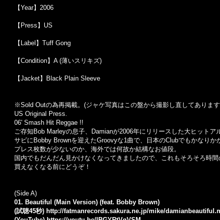
【Year】2006
【Press】US
【Label】Tuff Gong
【Condition】A (薄いスリキズ)
【Jacket】Black Plain Sleeve
※Sold Outの為再掲載。(ジャケ写真はこの盤から撮影し直してあります
US Original Press.
06' Smash Hit Reggae !!
ご存知Bob Marleyの息子、Damianが2006年にリリースした大ヒットアル
サビにBobby Brownを迎えたGroovyな1曲で、日本のClubでもかな
プレス枚数が少ないのか、海外では何故か結構なお値段。
国内でもだんだん見かけなくなってきましたので、これもそろそろ時間
買えなくなる前にどうぞ！
(Side A)
01. Beautiful (Main Version) (feat. Bobby Brown)
(試聴45秒)
http://fatmanrecords.sakura.ne.jp/mike/damianbeautiful
(YouTube)
https://youtu.be/IBGYRtVqVSM