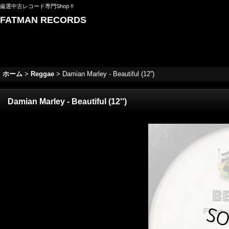
厳選中古レコード専門Shop !!
FATMAN RECORDS
ホーム
>
Reggae
>
Damian Marley - Beautiful (12'')
Damian Marley - Beautiful (12'')