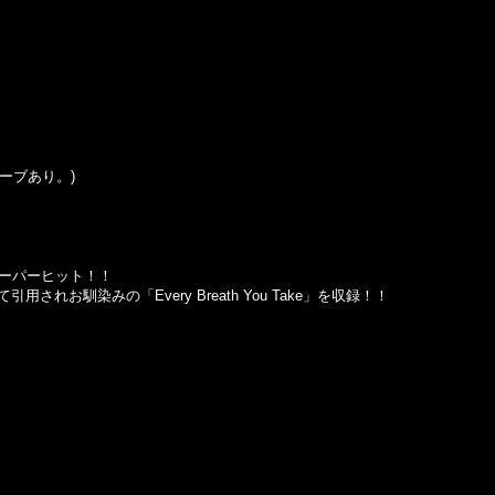
ースリーブあり。)
してスーパーヒット！！
ou」にて引用されお馴染みの「Every Breath You Take」を収録！！