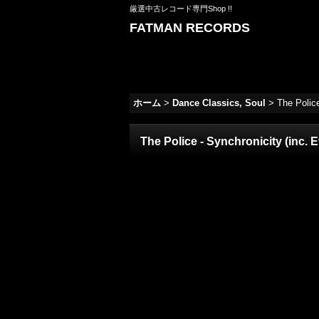
厳選中古レコード専門Shop !!
FATMAN RECORDS
ホーム
>
Dance Classics, Soul
>
The Police
The Police - Synchronicity (inc. 