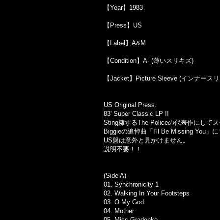
【Year】1983
【Press】US
【Label】A&M
【Condition】A- (薄いスリキズ)
【Jacket】Picture Sleeve (インナ
US Original Press.
83' Super Classic LP !!
Sting擁するThe Policeの代表作に
Biggieの追悼曲「I'll Be Missing Y
US盤は意外と見かけません。
説明不要！！
(Side A)
01.
Synchronicity 1
02. Walking In Your Footsteps
03.
O My God
04.
Mother
05.
Miss Gradenko