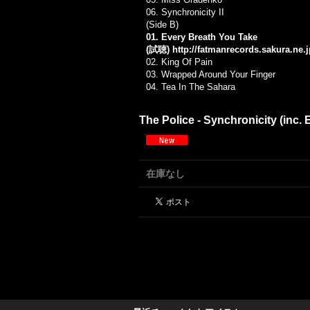
06.
Synchronicity II
(Side B)
01. Every Breath You Take
(試聴)
http://fatmanrecords.sakura.ne.
02.
King Of Pain
03.
Wrapped Around Your Finger
04.
Tea In The Sahara
The Police - Synchronicity (inc.
在庫なし