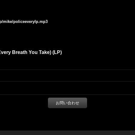
jp/mike/policeeverylp.mp3
 Every Breath You Take) (LP)
お問い合わせ