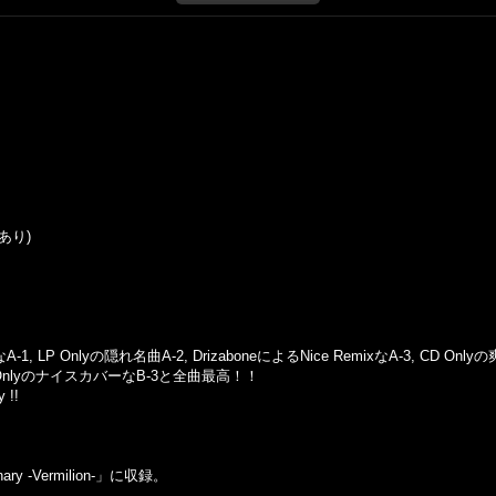
みあり)
, LP Onlyの隠れ名曲A-2, DrizaboneによるNice RemixなA-3, CD Onlyの爽
D OnlyのナイスカバーなB-3と全曲最高！！
!!
ionary -Vermilion-」に収録。