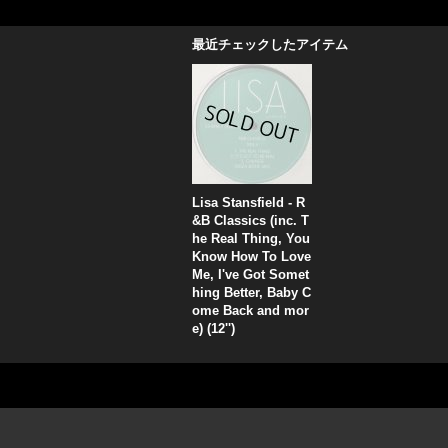
最近チェックしたアイテム
Lisa Stansfield - R
&B Classics (inc. T
he Real Thing, You
Know How To Love
Me, I've Got Somet
hing Better, Baby C
ome Back and mor
e) (12'')