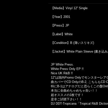
【Media】Vinyl 12'' Single
【Year】2001
【Press】JP
【Label】White
【Condition】B (薄いスリキズ)
【Jacket】White Plain Sleeve (書き込
JP White Press.
White Press Only EP !!
Nice UK R&B !!
12''は国内Promo OnlyでモンスターレアなA-1
曲カバーでCD OnlyのB-2, こちらもC
特にB-1はアナログだと恐らくこの盤Only 
本当に全曲めちゃめちゃ良い！！
超オススメの1枚です！
是非ご試聴下さい！！
DJ DDT-Tropicana「Tropical R&B Dict