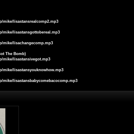
.jp/mike/lisastansrealcomp2.mp3
jp/mike/lisastansgottobereal.mp3
.jp/mike/lisachangecomp.mp3
 Got The Bomb)
jp/mike/lisastansivegot.mp3
.jp/mike/lisastansyouknowhow.mp3
e.jp/mike/lisastansbabycomebacocomp.mp3