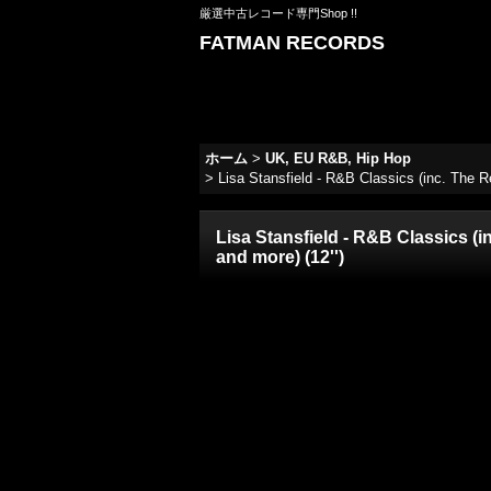
厳選中古レコード専門Shop !!
FATMAN RECORDS
ホーム
>
UK, EU R&B, Hip Hop
>
Lisa Stansfield - R&B Classics (inc. The
Lisa Stansfield - R&B Classics 
and more) (12'')