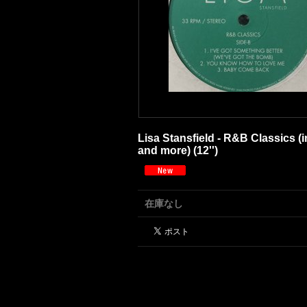
Lisa Stansfield - R&B Classics 
and more) (12'')
在庫なし