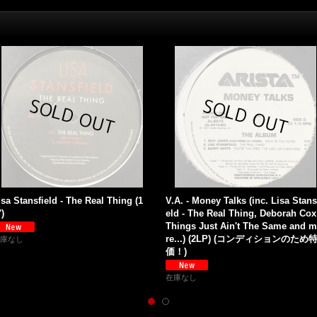
isa Stansfield - The Real Thing (1
V.A. - Money Talks (inc. Lisa Stans
')
eld - The Real Thing, Deborah Cox
Things Just Ain't The Same and 
re...) (2LP) (コンディションのため
庫なし
価！)
在庫なし