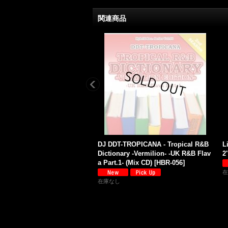
関連商品
DJ DDT-TROPICANA - Tropical R&B
L
Dictionary -Vermilion- -UK R&B Flav
2'
a Part.1- (Mix CD)
[
HBR-056
]
在
在庫なし