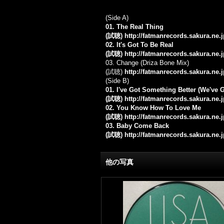
(Side A)
01. The Real Thing
(試聴)
http://fatmanrecords.sakura.ne
02. It's Got To Be Real
(試聴)
http://fatmanrecords.sakura.ne.
03. Change (Driza Bone Mix)
(試聴)
http://fatmanrecords.sakura.ne
(Side B)
01. I've Got Something Better (We've
(試聴)
http://fatmanrecords.sakura.ne.
02. You Know How To Love Me
(試聴)
http://fatmanrecords.sakura.ne
03. Baby Come Back
(試聴)
http://fatmanrecords.sakura.n
他の写真