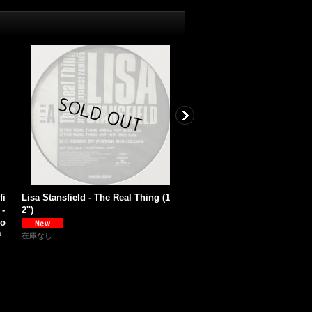
fi
Lisa Stansfield - The Real Thing (1
Lisa Stansfield - Baby Com
 -
2'')
(Remixes) (12'')
mo
特
在庫なし
在庫なし