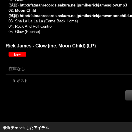
(試聴)
http://fatmanrecords.sakura.ne.jp/mike/rickjamesglow.mp3
02. Moon Child
(試聴)
http://fatmanrecords.sakura.ne.jp/mike/rickjamesmoonchild
03.
Sha La La La La (Come Back Home)
04. Rock And Roll Control
05. Glow (Reprise)
Rick James - Glow (inc. Moon Child) (LP)
在庫なし
最近チェックしたアイテム