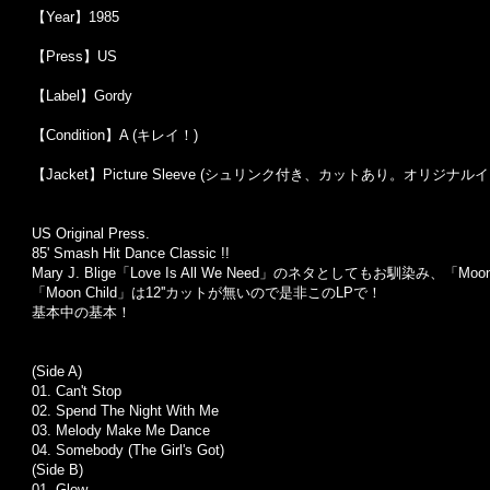
【Year】1985
【Press】US
【Label】Gordy
【Condition】A (キレイ！)
【Jacket】Picture Sleeve (シュリンク付き、カットあり。オリジ
US Original Press.
85' Smash Hit Dance Classic !!
Mary J. Blige「Love Is All We Need」のネタとしてもお馴染み、「
「Moon Child」は12''カットが無いので是非このLPで！
基本中の基本！
(Side A)
01. Can't Stop
02.
Spend The Night With Me
03.
Melody Make Me Dance
04.
Somebody (The Girl's Got)
(Side B)
01.
Glow