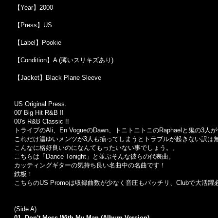
【Year】2000
【Press】US
【Label】Pookie
【Condition】A (薄いスリキズあり)
【Jacket】Black Plane Sleeve
US Original Press.
00' Big Hit R&B !!
00's R&B Classic !!
トライブのAli、En VogueのDawn、トニトニトニのRaphaelと鬼の3
これだけ濃ゆいメンツが3人も揃ってしまうとトラブルが起きない訳は
こんなに格好良いのになんてもったいない事でしょう。。
こちらは「Dance Tonight」と並ぶそんな彼らの代表曲。
カッティングギターの気持ち良い名曲中の名曲です！
鉄板！
こちらのUS Promoは収録曲数が少なく音圧もバッチリ、Clubで大活
(Side A)
01.
Don't Mess With My Man (Album Version)