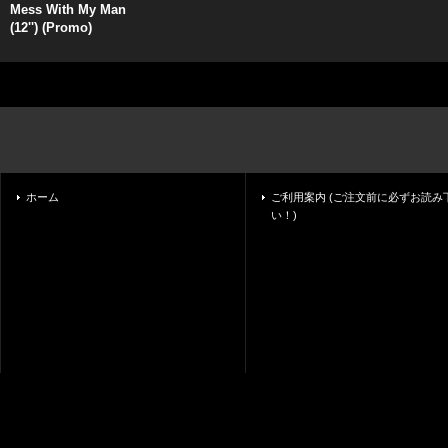
Mess With My Man
(12'') (Promo)
ホーム
ご利用案内 (ご注文前に必ずお読み
い！)