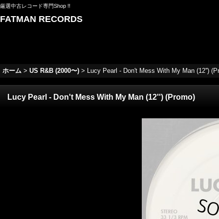
厳選中古レコード専門Shop !!
FATMAN RECORDS
ホーム
>
US R&B (2000〜)
>
Lucy Pearl - Don't Mess With My Man (12'') (P
Lucy Pearl - Don't Mess With My Man (12'') (Promo)