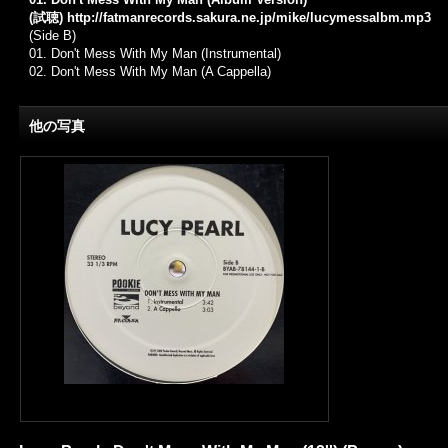
(試聴)
http://fatmanrecords.sakura.ne.jp/mike/lucymessalbm.mp3
(Side B)
01.
Don't Mess With My Man (Instrumental)
02.
Don't Mess With My Man (A Cappella)
他の写真