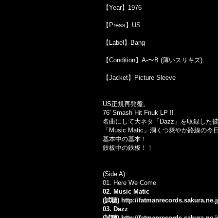
【Year】1976
【Press】US
【Label】Bang
【Condition】A-〜B (薄いスリキズ)
【Jacket】Picture Sleeve
US正規再発盤。
76' Smash Hit Fnuk LP !!
名曲にして大ネタ「Dazz」を収録した彼ら
「Music Matic」洞くつ爽やか路線
基本中の基本！
鉄板中の鉄板！！
(Side A)
01.
Here We Come
02. Music Matic
(試聴)
http://fatmanrecords.sakura.ne
03. Dazz
(試聴)
http://fatmanrecords.sakura.ne.