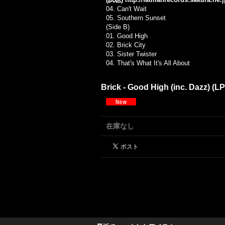
04.
Can't Wait
05.
Southern Sunset
(Side B)
01.
Good High
02.
Brick City
03.
Sister Twister
04.
That's What It's All About
Brick - Good High (inc. Dazz) (L
在庫なし