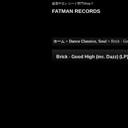
厳選中古レコード専門Shop !!
FATMAN RECORDS
ホーム
>
Dance Classics, Soul
>
Brick - G
Brick - Good High (inc. Dazz) (L