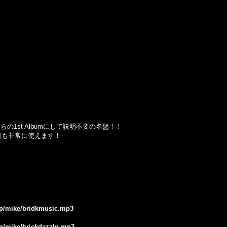
の1st Albumにして説明不要の名盤！！
の今日も非常に使えます！
.jp/mike/bridkmusic.mp3
jp/mike/brickdazzlp.mp3