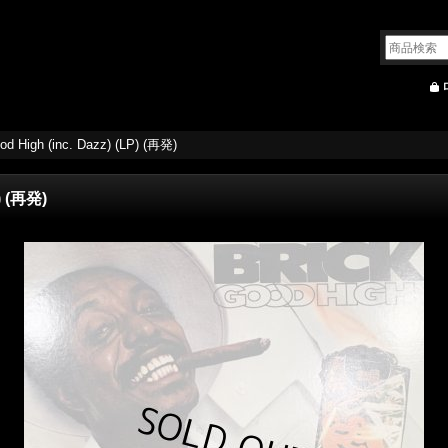
ood High (inc. Dazz) (LP) (再発)
P) (再発)