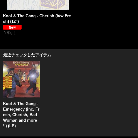
Kool & The Gang - Cherish (b/w Fre
sh) (12'')
在庫なし
最近チェックしたアイテム
Kool & The Gang -
Emergency (inc. Fr
esh, Cherish, Bad
Woman and more
!!) (LP)