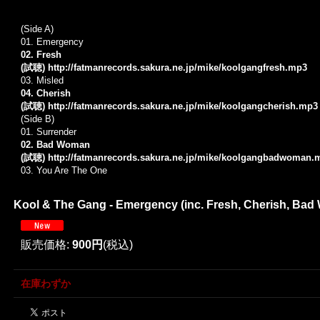
(Side A)
01. Emergency
02. Fresh
(試聴)
http://fatmanrecords.sakura.ne.jp/mike/koolgangfresh.mp3
03. Misled
04. Cherish
(試聴)
http://fatmanrecords.sakura.ne.jp/mike/koolgangcherish.mp3
(Side B)
01. Surrender
02. Bad Woman
(試聴)
http://fatmanrecords.sakura.ne.jp/mike/koolgangbadwoman.
03. You Are The One
Kool & The Gang - Emergency (inc. Fresh, Cherish, Bad
販売価格
:
900円
(税込)
在庫わずか