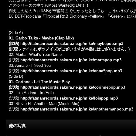
このシリーズの中でもMost Wantedな1枚！！
例えこの辺のPop R&Bが守備範囲でなかったとしても、こういうの1
DJ DDT-Tropicana『Tropical R&B Dictionary -Yellow-』「-Green-」
(Side A)
01. Garbo Talks - Maybe (Clap Mix)
(試聴)
http://fatmanrecords.sakura.ne.jp/mike/maybepop.mp3
(試聴ファイルにポツノイズがございますが本盤にはございません。)
02. Marta - What's Your Name
(試聴)
http://fatmanrecords.sakura.ne.jp/mike/martapop.mp3
03. Anna 5 - I Need You
(試聴)
http://fatmanrecords.sakura.ne.jp/mike/anna5pop.mp3
(Side B)
01. Corinne - Let The Music Play
(試聴)
http://fatmanrecords.sakura.ne.jp/mike/corinnepop.mp3
02. Lois Andrea - In (Edit)
(試聴)
http://fatmanrecords.sakura.ne.jp/mike/loispop.mp3
03. Stevie H - Another Man (Middle Mix)
(試聴)
http://fatmanrecords.sakura.ne.jp/mike/anothermanpop.mp3
他の写真