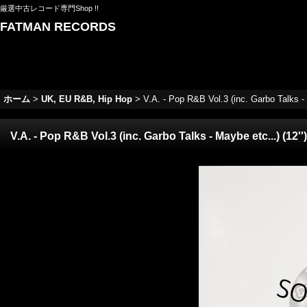
厳選中古レコード専門Shop !!
FATMAN RECORDS
ホーム
>
UK, EU R&B, Hip Hop
>
V.A. - Pop R&B Vol.3 (inc. Garbo Talks - M
V.A. - Pop R&B Vol.3 (inc. Garbo Talks - Maybe etc...) (12'')