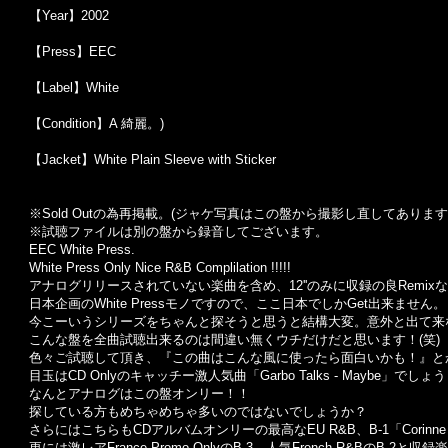
【Year】2002
【Press】EEC
【Label】White
【Condition】A 綺麗。)
【Jacket】White Plain Sleeve with Sticker
※Sold Out
の為再掲載。
(
ジャケ写真はこの盤から撮影し直してあります
※試聴ファイルは別の盤から録音してございます。
EEC White Press.
White Press Only Nice R&B Complilation !!!!!
アナログリリースされていない楽曲を含め、12''のみに収録の良Remi
日本企画のWhite Pressモノですので、ここ日本でしかGet出来ません。
今こーいうシリーズをちゃんと探そうと思うと結構大変。意外と出て来
こんな盤を全曲試聴出来るのは間違い無くウチだけだと思います！(笑)
色々ご試聴して頂き、『この曲はこんな風に使ったら面白いかも！』と
目玉はCD Onlyのキャッチー激人気曲「Garbo Talks - Maybe」でしょ
なんとアナログはこの盤オンリー！！
探している方もめちゃめちゃ多いのではないでしょうか？
さらにはこちらもCDアルバムオンリーの最高なEU R&B、B-1「Corinne - Le
更には激レアFrance Promo OnlyのB-3、人気French R&BのB-2