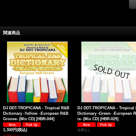
関連商品
DJ DDT-TROPICANA - Tropical R&B
DJ DDT-TROPICANA - Tropical
Dictionary -Yellow- -European R&B
Dictionary -Green- -European 
Groove- (Mix CD)
[
HBR-044
]
ix- (Mix CD)
[
HBR-029
]
1,300円
(税込)
在庫なし
在庫わずか