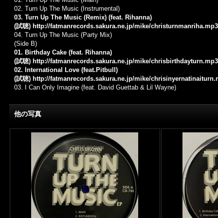
02. Turn Up The Music (Instrumental)
03. Turn Up The Music (Remix) (feat. Rihanna)
(試聴)
http://fatmanrecords.sakura.ne.jp/mike/christurnmanriha.mp3
04. Turn Up The Music (Party Mix)
(Side B)
01. Birthday Cake (feat. Rihanna)
(試聴)
http://fatmanrecords.sakura.ne.jp/mike/chrisbirthdayturn.mp3
02. International Love (feat.Pitbull)
(試聴)
http://fatmanrecords.sakura.ne.jp/mike/chrisinyernatinaiturn
03. I Can Only Imagine (feat. David Guettab & Lil Wayne)
他の写真