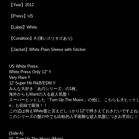
【Year】2012
【Press】US
【Label】White
【Condition】A (薄いスリキズあり)
【Jacket】White Plain Sleeve with Sticker
US White Press.
White Press Only 12'' !!
Very Rare !!
12' Super Hit R&B/EDM !!
みんな大好き「あのシリーズ」の1枚。
海外からもWantの入る超人気盤！
スーパーヒットした「Turn Up The Music」の他に、こちらも大ヒットしたPitbu
e」も収録で最強！！
この辺は例えWhite盤と言えどしっかり12''で押さえておきたいですよね
このシリーズの盤の中でも比較的入手困難な超人気盤につきお早目に！
(Side A)
01. Turn Up The Music (Main)