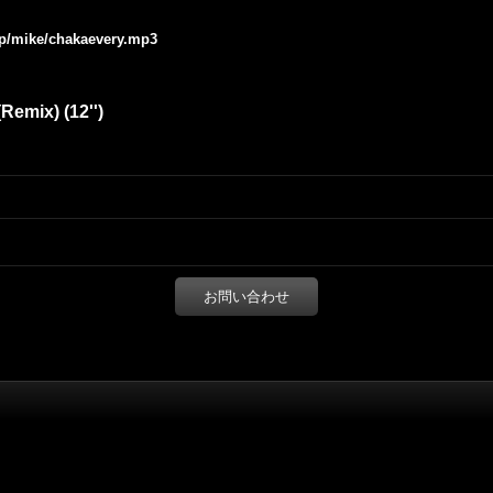
.jp/mike/chakaevery.mp3
emix) (12'')
お問い合わせ