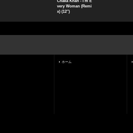
Chaka Khan - I'm E
very Woman (Remi
x) (12'')
ホーム