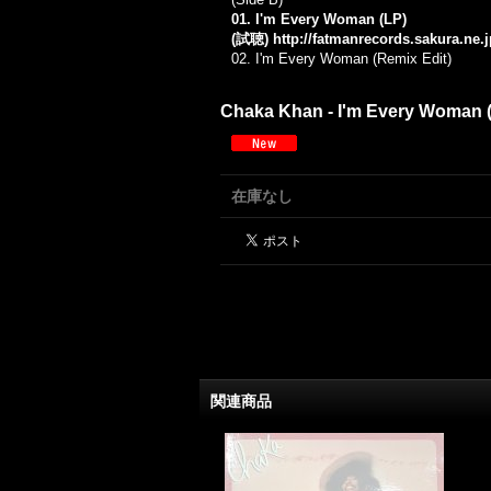
01. I'm Every Woman (LP)
(試聴)
http://fatmanrecords.sakura.ne
02.
I'm Every Woman (Remix Edit)
Chaka Khan - I'm Every Woman (R
在庫なし
関連商品