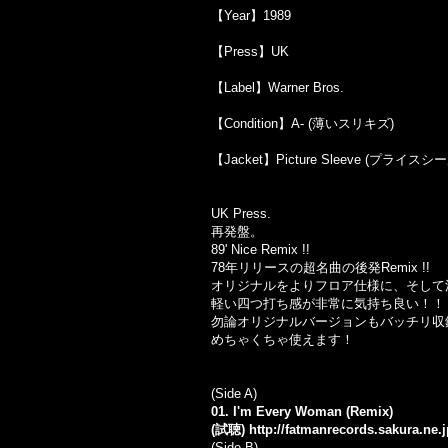
【Year】1989
【Press】UK
【Label】Warner Bros.
【Condition】A- (薄いスリキズ)
【Jacket】Picture Sleeve (プライス
UK Press.
再発盤。
89' Nice Remix !!
78年リリースの超名曲の後発Remix !!
オリジナルをよりフロア仕様に、そして洗
軽い四つ打ち感が非常に気持ち良い！！
勿論オリジナルバージョンもバッチリ収
めちゃくちゃ使えます！
(Side A)
01. I'm Every Woman (Remix)
(試聴)
http://fatmanrecords.sakura.ne
(Side B)