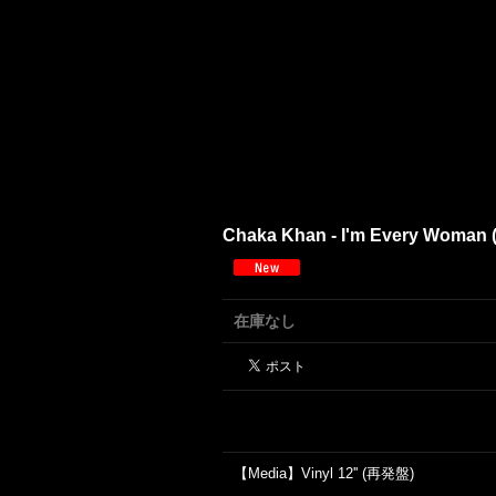
Chaka Khan - I'm Every Woman (R
在庫なし
【Media】Vinyl 12'' (再発盤)