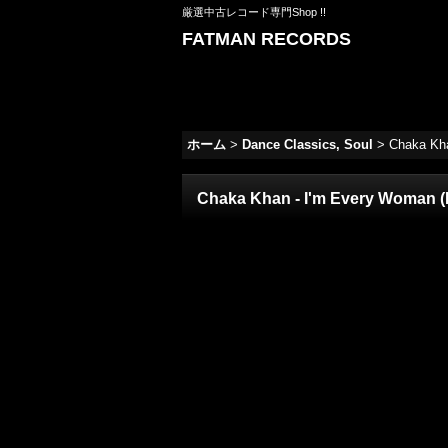
厳選中古レコード専門Shop !!
FATMAN RECORDS
ホーム
>
Dance Classics, Soul
>
Chaka Kha
Chaka Khan - I'm Every Woman (R