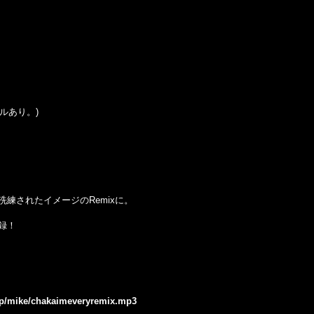
シールあり。)
練されたイメージのRemixに。
録！
.jp/mike/chakaimeveryremix.mp3