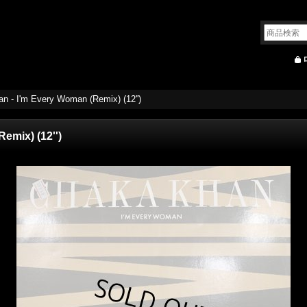
n - I'm Every Woman (Remix) (12'')
emix) (12'')