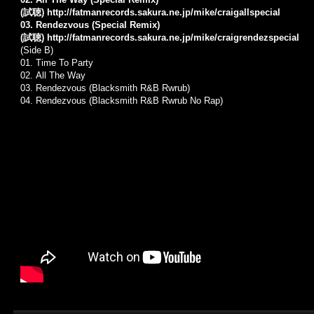
(試聴)
http://fatmanrecords.sakura.ne.jp/mike/craigallspecial
03. Rendezvous (Special Remix)
(試聴)
http://fatmanrecords.sakura.ne.jp/mike/craigrendezspecial
(Side B)
01. Time To Party
02. All The Way
03. Rendezvous (Blacksmith R&B Rwrub)
04. Rendezvous (Blacksmith R&B Rwrub No Rap)