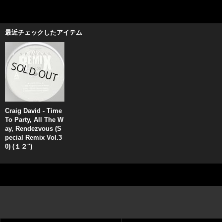
最近チェックしたアイテム
Craig David - Time
To Party, All The W
ay, Rendezvous (S
pecial Remix Vol.3
0) (１２'')