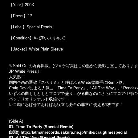
【Year】200X
【Press】JP
【Label】Special Remix
【Condition】A- (薄いスリキズ)
【Jacket】White Plain Sleeve
※Sold Out
の為再掲載。
(
ジャケ写真はこの盤から撮影し直してあります
JP White Press !!
人気盤！
国内企画の通称『スペリミ』と呼ばれるWhite盤勝手にRemix物。
Craig Davidによる人気曲「Time To Party」,「All The Way」,
いずれの曲ももともとフロアで盛り上がる曲なのにさらにフロア仕様に
バッチリオリジナルも収録です！
レコ箱に忍ばせておけばお役立ち必至の非常に使える1枚です！
(Side A)
01. Time To Party (Special Remix)
(試聴)
http://fatmanrecords.sakura.ne.jp/mike/craigtimespecial
02. All The Way (Special Remix)