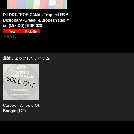
DJ DDT-TROPICANA - Tropical R&B
Dictionary -Green- -European Rap M
ix- (Mix CD)
[
HBR-029
]
在庫なし
最近チェックしたアイテム
Carboo - A Taste Of
Boogie (12'')