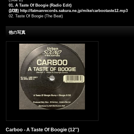
01. A Taste Of Boogie (Radio Edit)
(試聴)
http://fatmanrecords.sakura.ne.jp/mike/carbootaste12.mp3
02.
Taste Of Boogie (The Beat)
他の写真
Carboo - A Taste Of Boogie (12'')