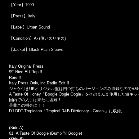
【Year】1999
【Press】Italy
【Label】Urban Sound
【Condition】A- (薄いスリキズ)
【Jacket】Black Plain Sleeve
Italy Original Press.
99' Nice EU Rap !!
Rare !!
Italy Press Only, inc Radio Edit !!
ジャケ付きUKオリジナル盤は四つ打ちのバージョンのみ収録なのでR&Bフ
A Taste Of Honey「Boogie Oogie Oogie」をそのまんま使用した
国内での入手は未だに困難！
是非この機会に！！
DJ DDT-Tropicana「Tropical R&B Dictionary - Green-」に収録。
(Side A)
01. A Taste Of Boogie (Bump 'N' Boogie)
(Side B)