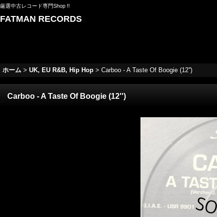
厳選中古レコード専門Shop !!
FATMAN RECORDS
ホーム
>
UK, EU R&B, Hip Hop
>
Carboo - A Taste Of Boogie (12'')
Carboo - A Taste Of Boogie (12'')