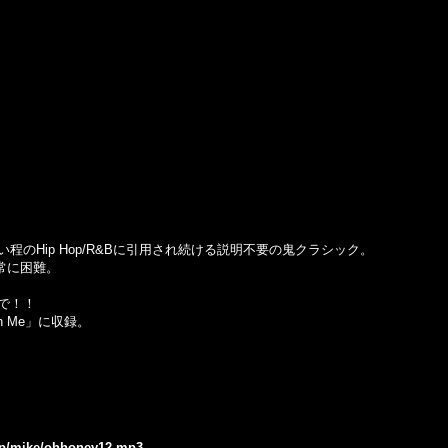
のHip Hop/R&Bに引用され続ける説明不要の鬼クラシック。
非常に困難。
'で！！
With Me」に収録。
.jp/mike/ohhoney12.mp3