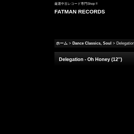
厳選中古レコード専門Shop !!
FATMAN RECORDS
ホーム
>
Dance Classics, Soul
>
Delegation
Delegation - Oh Honey (12'')