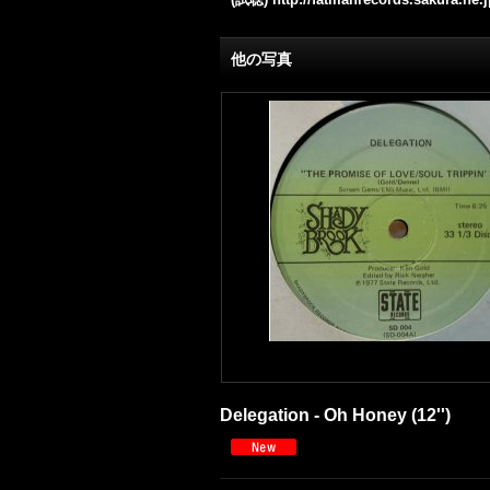
他の写真
Delegation - Oh Honey (12'')