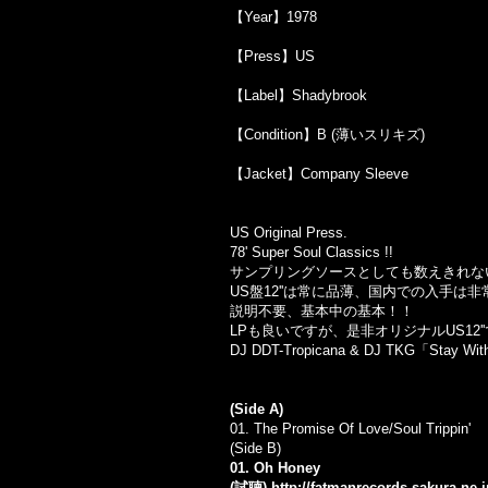
【Year】1978
【Press】US
【Label】Shadybrook
【Condition】B (薄いスリキズ)
【Jacket】Company Sleeve
US Original Press.
78' Super Soul Classics !!
サンプリングソースとしても数えきれない程
US盤12''は常に品薄、国内での入手は
説明不要、基本中の基本！！
LPも良いですが、是非オリジナルUS12'
DJ DDT-Tropicana & DJ TKG「Stay 
(Side A)
01. The Promise Of Love/Soul Trippin'
(Side B)
01. Oh Honey
(試聴)
http://fatmanrecords.sakura.ne