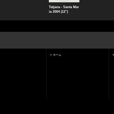
Tatjana - Santa Mar
ia 2004 (12'')
ホーム