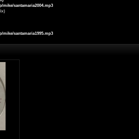
.jp/mike/santamaria2004.mp3
ix)
.jp/mike/santamaria1995.mp3