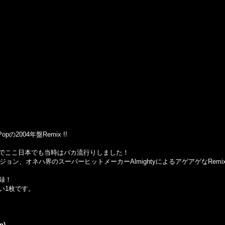
Popの2004年盤Remix !!
でここ日本でも当時はバカ流行りしました！
ジョン、オネハ界のスーパーヒットメーカーAlmightyによるアゲアゲなRemi
録！
い1枚です。
n)