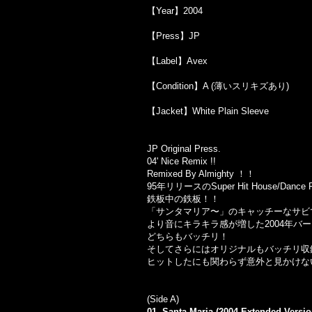
【Year】2004
【Press】JP
【Label】Avex
【Condition】A (薄いスリキズあり)
【Jacket】White Plain Sleeve
JP Original Press.
04' Nice Remix !!
Remixed By Almighty ！！
95年リリースのSuper Hit House/Dance 
鉄板中の鉄板！！
「サンタマリア〜」のキャッチーなサビ
より音にキラキラ感が増した2004年バー
どちらもバッチリ！
そしてさらにはオリジナルもバッチリ収
ヒットしたにも関わらず意外と見かけな
(Side A)
01. Santa Maria (2004 Extended Versio