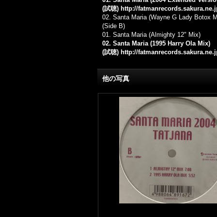
(試聴)
http://fatmanrecords.sakura.ne
02. Santa Maria (Wayne G Lady Botox M
(Side B)
01. Santa Maria (Almighty 12" Mix)
02. Santa Maria (1995 Harry Ola Mix)
(試聴)
http://fatmanrecords.sakura.ne
他の写真