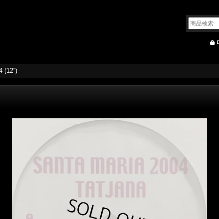
 (12'')