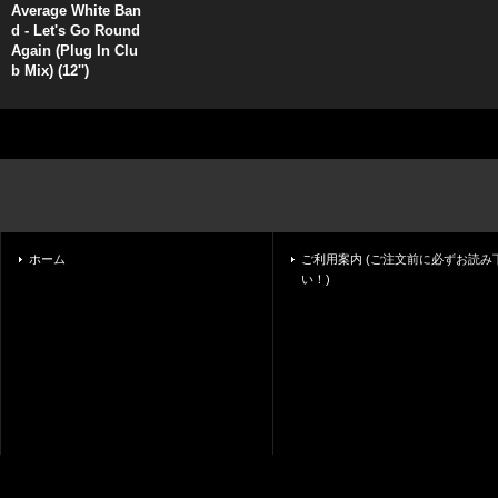
Average White Ban
d - Let's Go Round
Again (Plug In Clu
b Mix) (12'')
ホーム
ご利用案内 (ご注文前に必ずお読み
い！)