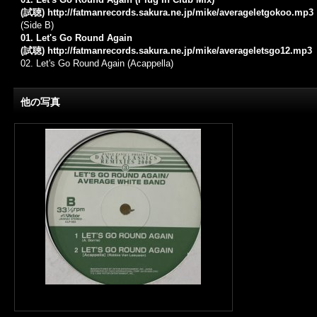
(試聴)
http://fatmanrecords.sakura.ne.jp/mike/averageletgokoo.mp3
(Side B)
01. Let's Go Round Again
(試聴)
http://fatmanrecords.sakura.ne.jp/mike/averageletsgo12.mp3
02. Let's Go Round Again (Acappella)
他の写真