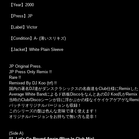
【Year】2000
【Press】JP
【Label】Victor
【Condition】A- (薄いスリキズ)
【Jacket】White Plain Sleeve
JP Original Press.
JP Press Only Remix !!
Rare !!
Remixed By DJ Koo (trf) !!
国内の著名DJ達がダンスクラシックスの名曲達をClub仕様にRemixしたコンピレ
Average White Bandによるド鉄板DiscoをなんとあのDJ Koo氏がRemix !
当時のClub/Discoシーンが目に浮かぶかの様なイケイケアゲアゲなRemi
バッチリオリジナルバージョンも収録！
このシリーズの盤は色んな意味で凄く使えます！
オリジナルバージョンをお持ちで無い方も是非！
(Side A)
01. Let's Go Round Again (Plug In Club Mix)