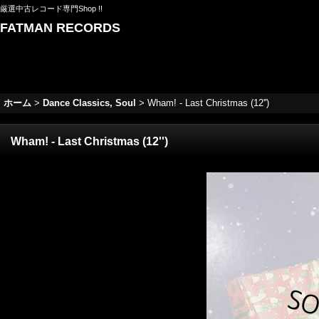
厳選中古レコード専門Shop !!
FATMAN RECORDS
ホーム
>
Dance Classics, Soul
>
Wham! - Last Christmas (12'')
Wham! - Last Christmas (12'')