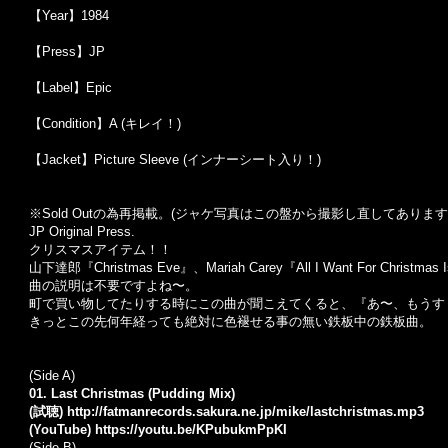
【Year】1984
【Press】JP
【Label】Epic
【Condition】A (キレイ！)
【Jacket】Picture Sleeve (インナーシート入り！)
※Sold Outの為再掲載。(ジャケ写真はこの盤から撮影し直してあります
JP Original Press.
クリスマスアイテム！！
山下達郎『Christmas Eve』、Mariah Carey『All I Want For C
曲の説明は不要ですよね〜。
町で買い物してたりする時にこの曲が聞こえてくると、『あ〜、もうす
きっとこの先何年経っても絶対に色褪せる事の無い鉄板中の鉄板曲。
(Side A)
01. Last Christmas (Pudding Mix)
(試聴)
http://fatmanrecords.sakura.ne.jp/mike/lastchristmas.mp3
(YouTube)
https://youtu.be/KPubukmPpKI
(Side B)