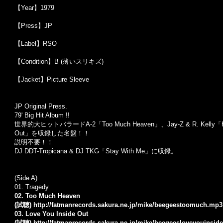
【Year】1979
【Press】JP
【Label】RSO
【Condition】B (薄いスリキズ)
【Jacket】Picture Sleeve
JP Original Press.
79' Big Hit Album !!
世界的大ヒットバラードA-2「Too Much Heaven」、Jay-Z & R. Kelly「Ho
Out」を収録した名盤！！
説明不要！！
DJ DDT-Tropicana & DJ TKG「Stay With Me」に収録。
(Side A)
01.
Tragedy
02. Too Much Heaven
(試聴)
http://fatmanrecords.sakura.ne.jp/mike/beegeestoomuch.mp3
03. Love You Inside Out
(試聴)
http://fatmanrecords.sakura.ne.jp/mike/beegeesloveyouinsid