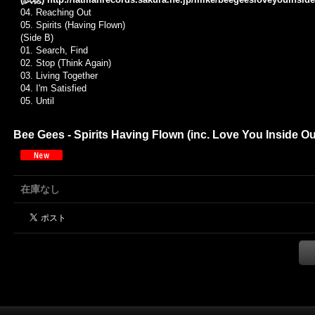
04. Reaching Out
05.
Spirits (Having Flown)
(Side B)
01.
Search, Find
02.
Stop (Think Again)
03.
Living Together
04.
I'm Satisfied
05.
Until
Bee Gees - Spirits Having Flown (inc. Love You Inside Ou
在庫なし