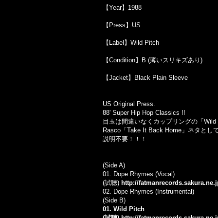
【Year】1988
【Press】US
【Label】Wild Pitch
【Condition】B (薄いスリキズあり)
【Jacket】Black Plain Sleeve
US Original Press.
88' Super Hip Hop Classics !!
目玉は間違いなくカップリングの「Wild 
Rasco「Take It Back Home」ネタとして
説明不要！！！
(Side A)
01. Dope Rhymes (Vocal)
(試聴)
http://fatmanrecords.sakura.ne.
02.
Dope Rhymes (Instrumental)
(Side B)
01. Wild Pitch
(試聴)
http://fatmanrecords.sakura.ne.