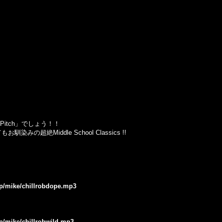
Pitch」でしょう！！
もお馴染みの超絶Middle School Classics !!
jp/mike/chillrobdope.mp3
jp/mike/chillrobwild.mp3