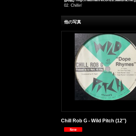
02.
Chillin'
他の写真
Chill Rob G - Wild Pitch (12'')