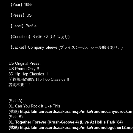
【Year】1985
【Press】US
【Label】Profile
【Condition】B (薄いスリキズあり)
【Jacket】Company Sleeve (プライスシール、シール貼りあり。)
US Original Press.
US Promo Only !!
85' Hip Hop Classics !!
問答無用の80's Hip Hop Classics !!
説明不要！！
(Side A)
01. Can You Rock It Like This
(試聴)
http://fatmanrecords.sakura.ne.jp/mike/rundmccanyourock.m
(Side B)
01. Together Forever (Krush-Groove 4) (Live At Hollis Park '84)
(試聴)
http://fatmanrecords.sakura.ne.jp/mike/rundmctogether12.mp