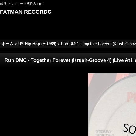
厳選中古レコード専門Shop !!
FATMAN RECORDS
ホーム
>
US Hip Hop (〜1989)
>
Run DMC - Together Forever (Krush-Groove 4
Run DMC - Together Forever (Krush-Groove 4) (Live At Holl