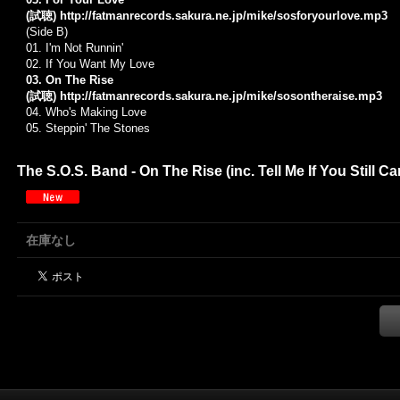
(試聴)
http://fatmanrecords.sakura.ne.jp/mike/sosforyourlove.mp3
(Side B)
01.
I'm Not Runnin'
02. If You Want My Love
03. On The Rise
(試聴)
http://fatmanrecords.sakura.ne.jp/mike/sosontheraise.mp3
04.
Who's Making Love
05.
Steppin' The Stones
The S.O.S. Band - On The Rise (inc. Tell Me If You Still 
在庫なし