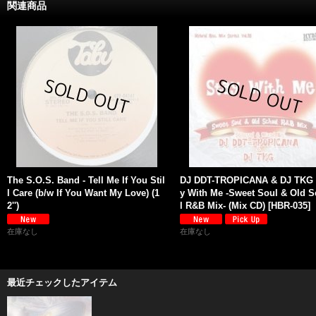
関連商品
The S.O.S. Band - Tell Me If You Stil
DJ DDT-TROPICANA & DJ TKG -
l Care (b/w If You Want My Love) (1
y With Me -Sweet Soul & Old 
2'')
l R&B Mix- (Mix CD)
[
HBR-035
]
在庫なし
在庫なし
最近チェックしたアイテム