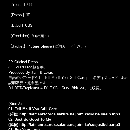
【Year】1983
【Press】JP
【Label】CBS
【Condition】A (綺麗！)
【Jacket】Picture Sleeve (歌詞カード付き。)
JP Original Press.
83' Soul/Disco超名盤。
Produced By Jam & Lewis !!
最高のバラードA-1「Tell Me If You Still Care」、名ディスコA-2「J
説明不要の超名盤です！！
DJ DDT-Tropicana & DJ TKG「Stay With Me」に収録。
(Side A)
01. Tell Me If You Still Care
(試聴)
http://fatmanrecords.sakura.ne.jp/mike/sostellmelp.mp3
02. Just Be Good To Me
(試聴)
http://fatmanrecords.sakura.ne.jp/mike/sosjustbelp.mp3
03. For Your Love