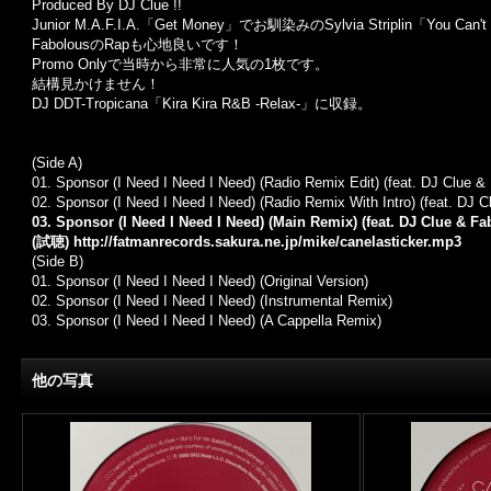
Produced By DJ Clue !!
Junior M.A.F.I.A.「Get Money」でお馴染みのSylvia Striplin「Y
FabolousのRapも心地良いです！
Promo Onlyで当時から非常に人気の1枚です。
結構見かけません！
DJ DDT-Tropicana「Kira Kira R&B -Relax-」に収録。
(Side A)
01.
Sponsor (I Need I Need I Need) (Radio Remix Edit) (feat. DJ Clue &
02.
Sponsor (I Need I Need I Need) (Radio Remix With Intro) (feat. DJ 
03. Sponsor (I Need I Need I Need) (Main Remix) (feat. DJ Clue & Fa
(試聴)
http://fatmanrecords.sakura.ne.jp/mike/canelasticker.mp3
(Side B)
01.
Sponsor (I Need I Need I Need) (Original Version)
02.
Sponsor (I Need I Need I Need) (Instrumental Remix)
03.
Sponsor (I Need I Need I Need) (A Cappella Remix)
他の写真