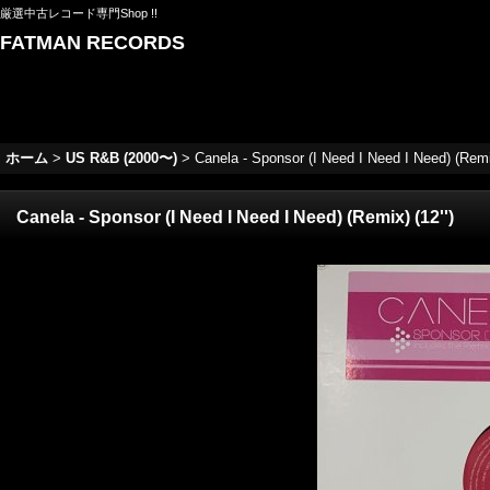
厳選中古レコード専門Shop !!
FATMAN RECORDS
ホーム
>
US R&B (2000〜)
>
Canela - Sponsor (I Need I Need I Need) (Remix
Canela - Sponsor (I Need I Need I Need) (Remix) (12'')