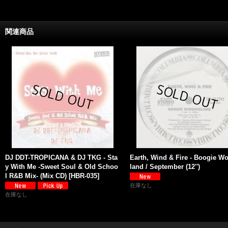
関連商品
DJ DDT-TROPICANA & DJ TKG - Sta
Earth, Wind & Fire - Boogie W
y With Me -Sweet Soul & Old Schoo
land / September (12'')
l R&B Mix- (Mix CD)
[
HBR-035
]
在庫なし
在庫なし