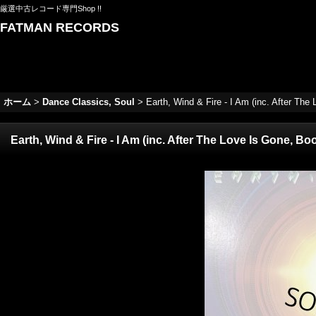
厳選中古レコード専門Shop !!
FATMAN RECORDS
ホーム
>
Dance Classics, Soul
>
Earth, Wind & Fire - I Am (inc. After Th
Earth, Wind & Fire - I Am (inc. After The Love Is Gone, 