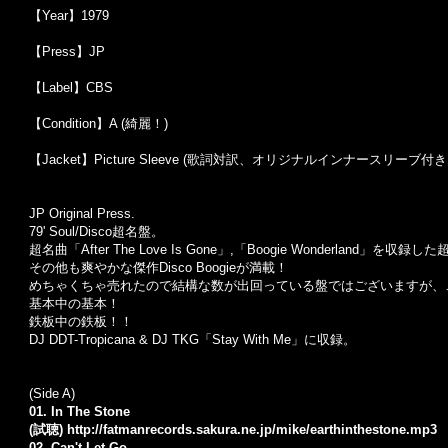
【Year】1979
【Press】JP
【Label】CBS
【Condition】A (綺麗！)
【Jacket】Picture Sleeve (歌詞対訳、オリジナルインナースリーブ付き
JP Original Press.
79' Soul/Disco超名盤。
超名曲「After The Love Is Gone」,「Boogie Wonderland」を収録
その他も爽やかな傑作Disco Boogieが満載！
めちゃくちゃ売れたので結構な数が出回っている盤ではございますが、
基本中の基本！
鉄板中の鉄板！！
DJ DDT-Tropicana & DJ TKG「Stay With Me」に収録。
(Side A)
01. In The Stone
(試聴)
http://fatmanrecords.sakura.ne.jp/mike/earthinthestone.mp3
02. Can't Let Go