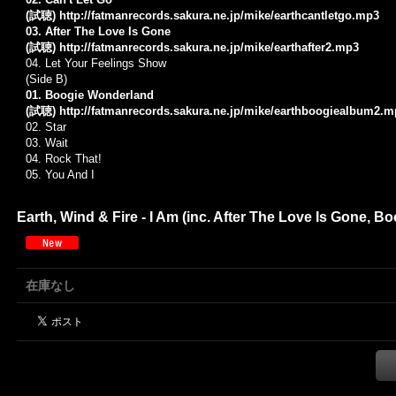
(試聴)
http://fatmanrecords.sakura.ne.jp/mike/earthcantletgo.mp3
03. After The Love Is Gone
(試聴)
http://fatmanrecords.sakura.ne.jp/mike/earthafter2.mp3
04. Let Your Feelings Show
(Side B)
01. Boogie Wonderland
(試聴)
http://fatmanrecords.sakura.ne.jp/mike/earthboogiealbum2.m
02. Star
03. Wait
04. Rock That!
05. You And I
Earth, Wind & Fire - I Am (inc. After The Love Is Gone, 
在庫なし