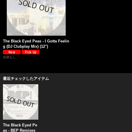
The Black Eyed Peas - I Gotta Feelin
g (DJ Clubplay Mix) (12'')
在庫なし
最近チェックしたアイテム
The Black Eyed Pe
as - BEP Remixes