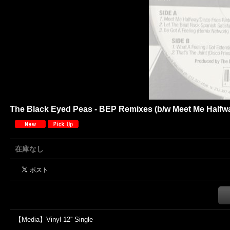
The Black Eyed Peas - BEP Remixes (b/w Meet Me Halfway, 
在庫なし
【Media】Vinyl 12'' Single