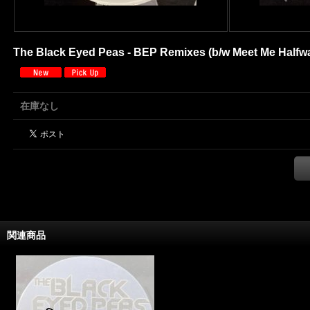
The Black Eyed Peas - BEP Remixes (b/w Meet Me Halfway, 
在庫なし
関連商品