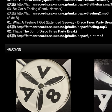
(試聴)
http://fatmanrecords.sakura.ne.jp/mike/bepav8letthebass.mp3
03. Be Got A Feeling (Remix Network)
(試聴)
http://fatmanrecords.sakura.ne.jp/mike/bepav8feeling2.mp3
(Side B)
01. What A Feeling I Got (Extended Segway - Disco Fries Party Brea
(試聴)
http://fatmanrecords.sakura.ne.jp/mike/bepav8feeling.mp3
02. That's The Joint (Disco Fries Party Break)
(試聴)
http://fatmanrecords.sakura.ne.jp/mike/bepav8joint.mp3
他の写真