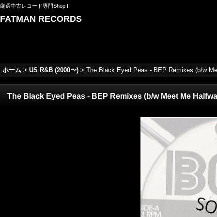
厳選中古レコード専門Shop !!
FATMAN RECORDS
ホーム
>
US R&B (2000〜)
>
The Black Eyed Peas - BEP Remixes (b/w Meet 
The Black Eyed Peas - BEP Remixes (b/w Meet Me Halfway, 