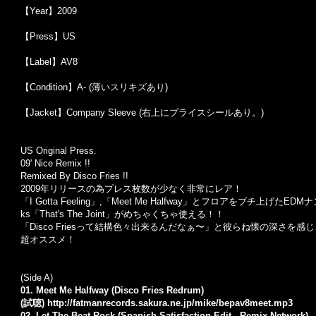
【Year】2009
【Press】US
【Label】AV8
【Condition】A- (薄いスリキズあり)
【Jacket】Company Sleeve (右上にプライスシールあり。)
US Original Press.
09' Nice Remix !!
Remixed By Disco Fries !!
2009年リリースの為プレス枚数が少なく非常にレア！
「I Gotta Feeling」,「Meet Me Halfway」とフロアをブチ上げた
ks「That's The Joint」がめちゃくちゃ使える！！
「Disco Friesって結構色々出来るんだなぁ〜」と彼らね懐の深さを感
超オススメ！
(Side A)
01. Meet Me Halfway (Disco Fries Redrum)
(試聴)
http://fatmanrecords.sakura.ne.jp/mike/bepav8meet.mp3
02. Let The Beat Rock (Spanish Satisfaction Edit - Remix Network)