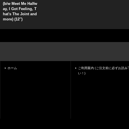
(b/w Meet Me Halfw
ay, I Got Feeling, T
hat's The Joint and
more) (12'')
ホーム
ご利用案内 (ご注文前に必ずお読み
い！)