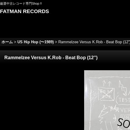
厳選中古レコード専門Shop !!
FATMAN RECORDS
ホーム
>
US Hip Hop (〜1989)
>
Rammelzee Versus K.Rob - Beat Bop (12''
Rammelzee Versus K.Rob - Beat Bop (12'')