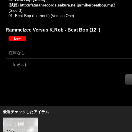
(試聴)
http://fatmanrecords.sakura.ne.jp/mike/beatbop.mp3
(Side B)
01.
Beat Bop (Instrmntl) (Version One)
Rammelzee Versus K.Rob - Beat Bop (12'')
在庫なし
最近チェックしたアイテム