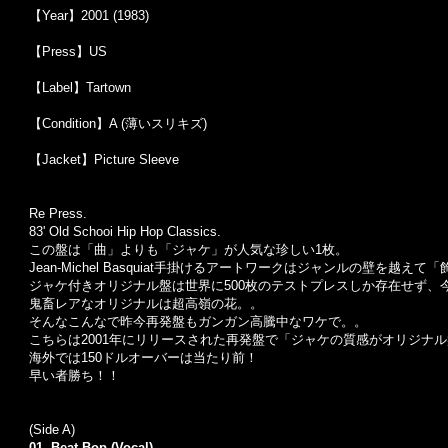
【Year】2001 (1983)
【Press】US
【Label】Tartown
【Condition】A (薄いスリキズ)
【Jacket】Picture Sleeve
Re Press.
83' Old Schooi Hip Hop Classics.
この盤は「曲」よりも「ジャケ」が人気な珍しい
1
枚。
Jean-Michel Basquiat
手掛けるアートワークはジャンルの壁を越えて「
ジャケ付きオリジナル盤は世界に
500
枚のテストプレスしか存在せず、
鬼畜レアなオリジナルは超高嶺の花。。
そんなこんなで昨今再発盤もガンガン高騰中なワケで。。
こちらは
2001
年にリリースされた再発盤で「ジャケの質感がオリジナル
海外では
150
ドルオーバーは当たり前！
早い者勝ち！！
(Side A)
01. Beat Bop (Vocal)