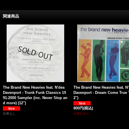
関連商品
The Brand New Heavies feat. N'dea
The Brand New Heavies feat. N
Davenport - Trunk Funk Classics 19
Davenport - Dream Come True '
91-2000 Sampler (inc. Never Stop an
2'')
d more) (12'')
800円
(税込)
在庫なし
在庫わずか