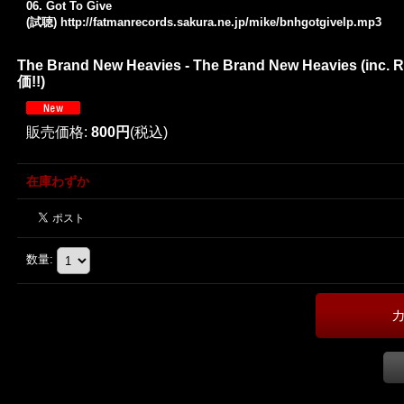
06. Got To Give
(試聴)
http://fatmanrecords.sakura.ne.jp/mike/bnhgotgivelp.mp3
The Brand New Heavies - The Brand New Heavies (in
価!!)
販売価格
:
800円
(税込)
在庫わずか
数量
: