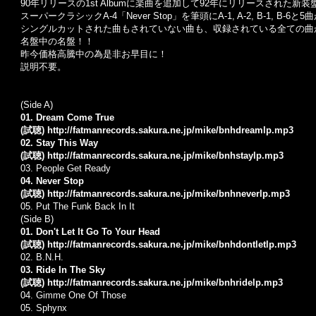
90年リリースの1st Albumに楽曲を追加して92年にリリースされた新装
スーパークラシックA-4「Never Stop」を筆頭にA-1, A-2, B-1, B-
シングルカットされた曲もされていない曲も、収録されている全ての曲
名盤中の名盤！！
昨今価格高騰中の為是非お早目に！
説明不要。
(Side A)
01. Dream Come True
(試聴)
http://fatmanrecords.sakura.ne.jp/mike/bnhdreamlp.mp3
02. Stay This Way
(試聴)
http://fatmanrecords.sakura.ne.jp/mike/bnhstaylp.mp3
03. People Get Ready
04. Never Stop
(試聴)
http://fatmanrecords.sakura.ne.jp/mike/bnhneverlp.mp3
05. Put The Funk Back In It
(Side B)
01. Don't Let It Go To Your Head
(試聴)
http://fatmanrecords.sakura.ne.jp/mike/bnhdontletlp.mp3
02. B.N.H.
03. Ride In The Sky
(試聴)
http://fatmanrecords.sakura.ne.jp/mike/bnhridelp.mp3
04. Gimme One Of Those
05. Sphynx