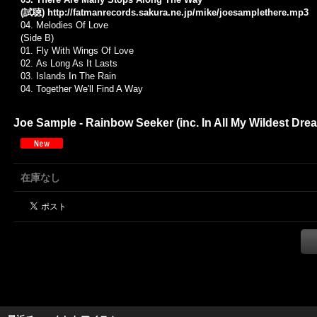
(試聴)
http://fatmanrecords.sakura.ne.jp/mike/joesamplethere.mp3
04.
Melodies Of Love
(Side B)
01. Fly With Wings Of Love
02.
As Long As It Lasts
03.
Islands In The Rain
04.
Together We'll Find A Way
Joe Sample - Rainbow Seeker (inc. In All My Wildest Dre
在庫なし