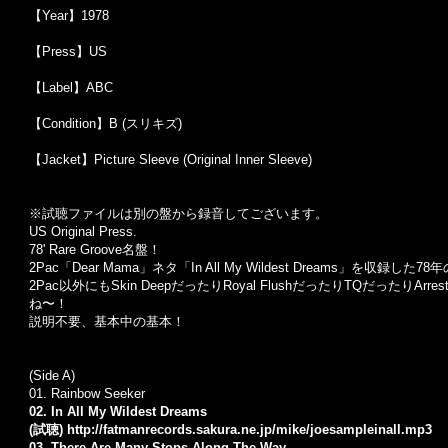
【Year】1978
【Press】US
【Label】ABC
【Condition】B (スリキズ)
【Jacket】Picture Sleeve (Original Inner Sleeve)
※試聴ファイルは別の盤から録音してございます。
US Original Press.
78' Rare Groove名盤！
2Pac「Dear Mama」ネタ「In All My Wildest Dreams」を収録した7
2Pac以外にもSkin DeepだったりRoyal FlushだったりTQだったり
ね〜！
説明不要、基本中の基本！
(Side A)
01. Rainbow Seeker
02. In All My Wildest Dreams
(試聴)
http://fatmanrecords.sakura.ne.jp/mike/joesampleinall.mp3
03. There Are Many Stops Along The Way