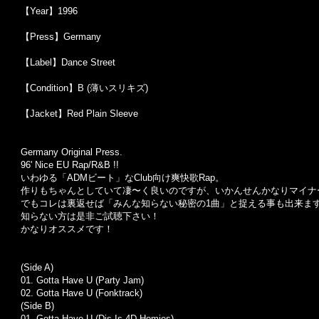
【Year】1996
【Press】Germany
【Label】Dance Street
【Condition】B (薄いスリキズ)
【Jacket】Red Plain Sleeve
Germany Original Press.
96' Nice EU Rap/R&B !!
いわゆる「ADMビート」なClub向け爽快歌Rap。
作りもちゃんとしていて凄〜く良いのですが、いかんせんかなりマイナ
でもコレは裏返せば「みんな知らない秘密の1曲」と捉える事も出来ますの
知らない方は是非ご試聴下さい！
かなりオススメです！
(Side A)
01.
Gotta Have U (Party Jam)
02.
Gotta Have U (Fonktrack)
(Side B)
01. Gotta Have U (Dis Is 4D Homies)