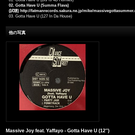
02. Gotta Have U (Summa Flava)
(試聴)
http://fatmanrecords.sakura.ne.jp/mike/massivegottasummer
03.
Gotta Have U (127 In Da House)
他の写真
Massive Joy feat. Yaffayo - Gotta Have U (12'')