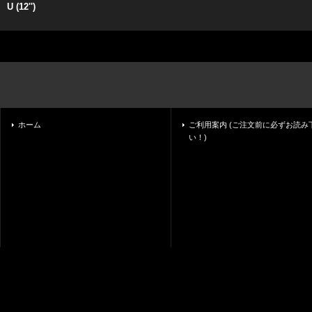
U (12'')
ホーム
ご利用案内 (ご注文前に必ずお読み
い！)