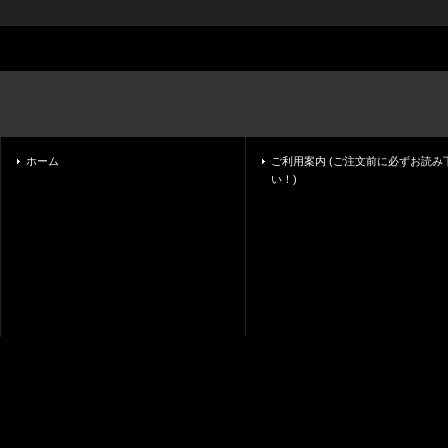
ホーム
ご利用案内 (ご注文前に必ずお読み
い！)