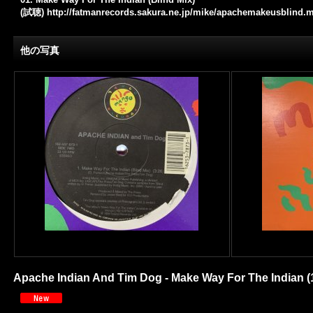
(試聴)
http://fatmanrecords.sakura.ne.jp/mike/apachemakeusblind.
他の写真
Apache Indian And Tim Dog - Make Way For The Indian (1