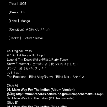
【Year】1995
【Press】US
【Label】Mango
【Condition】A (薄いスリキズ)
【Jacket】Picture Sleeve
US Original Press.
95' Big Hit Ragga Hip Hop !!
Legend Tim Dogを迎えた軽快なParty Tune♪
Snow「Informer」と一緒によく使っておりました！
ダンサー受けもバッチリ！！
おすすめ！！
The Emotions - Blind Alley使いの「Blind Mix」もナイス！
(Side A)
01. Make Way For The Indian (Album Version)
(試聴)
http://fatmanrecords.sakura.ne.jp/mike/apachemakeus.mp3
02.
Make Way For The Indian (ICU Instrumental)
(Side B)
01. Make Way For The Indian (Blind Mix)