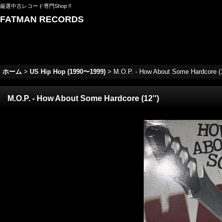
厳選中古レコード専門Shop !!
FATMAN RECORDS
ホーム
>
US Hip Hop (1990〜1999)
>
M.O.P. - How About Some Hardcore (1
M.O.P. - How About Some Hardcore (12'')