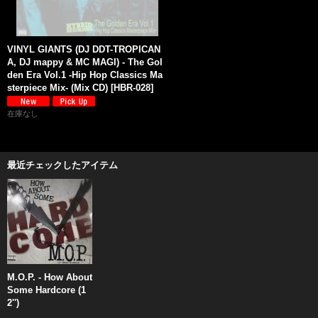
VINYL GIANTS (DJ DDT-TROPICAN
A, DJ mappy & MC MAGI) - The Gol
den Era Vol.1 -Hip Hop Classics Ma
sterpiece Mix- (Mix CD)
[
HBR-028
]
在庫なし
最近チェックしたアイテム
M.O.P. - How About
Some Hardcore (1
2'')