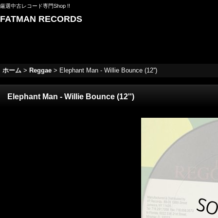
厳選中古レコード専門Shop !!
FATMAN RECORDS
ホーム
>
Reggae
>
Elephant Man - Willie Bounce (12'')
Elephant Man - Willie Bounce (12'')