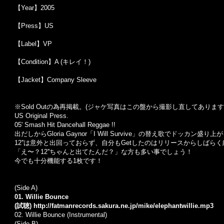
【Year】2005
【Press】US
【Label】VP
【Condition】A (キレイ！)
【Jacket】Company Sleeve
※Sold Out
の為再掲載。
(
ジャケ写真はこの盤から撮影し直してあります
US Original Press.
05' Smash Hit Dancehall Reggae !!
出だしからGloria Gaynor「I Will Survive」の替え歌でドッカン盛り上がる
12''は意外と出回っておらず、自分もGetしたのはリリースからしばら
「え〜？12''ちゃんと出てたんだ？」な方も多い事でしょう！
今でも十分機能する1枚です！
(Side A)
01. Willie Bounce
(試聴)
http://fatmanrecords.sakura.ne.jp/mike/elephantwillie.mp3
02. Willie Bounce (Instrumental)
(Side B)