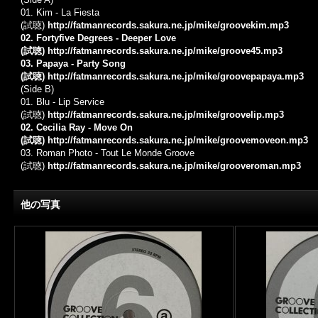
01. Kim - La Fiesta
(試聴)
http://fatmanrecords.sakura.ne.jp/mike/groovekim.mp3
02. Fortyfive Degrees - Deeper Love
(試聴)
http://fatmanrecords.sakura.ne.jp/mike/groove45.mp3
03. Papaya - Party Song
(試聴)
http://fatmanrecords.sakura.ne.jp/mike/groovepapaya.mp3
(Side B)
01. Blu - Lip Service
(試聴)
http://fatmanrecords.sakura.ne.jp/mike/groovelip.mp3
02. Cecilia Ray - Move On
(試聴)
http://fatmanrecords.sakura.ne.jp/mike/groovemoveon.mp3
03. Roman Photo - Tout Le Monde Groove
(試聴)
http://fatmanrecords.sakura.ne.jp/mike/grooveroman.mp3
他の写真