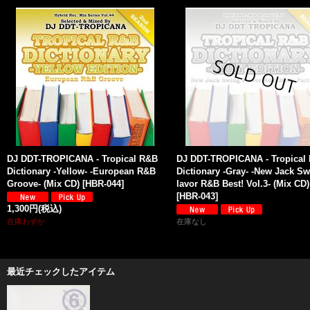
DJ DDT-TROPICANA - Tropical R&B
DJ DDT-TROPICANA - Tropical
Dictionary -Yellow- -European R&B
Dictionary -Gray- -New Jack Sw
Groove- (Mix CD)
[
HBR-044
]
lavor R&B Best! Vol.3- (Mix CD)
[
HBR-043
]
1,300円
(税込)
在庫わずか
在庫なし
最近チェックしたアイテム