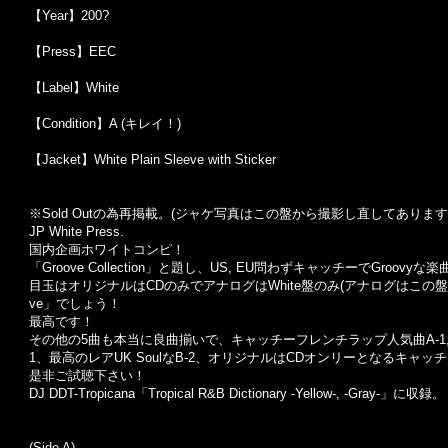
【Year】200?
【Press】EEC
【Label】White
【Condition】A (キレイ！)
【Jacket】White Plain Sleeve with Sticker
※Sold Out
の為再掲載。
(
ジャケ写真はこの盤から撮影し直してあります
JP White Press.
国内企画ホワイトコンピ！
「Groove Collection」と題し、US, EU問わずキャッチーでGr
目玉はオリジナルはCDのみでアナログはWhite盤のみ(アナログはこの盤とParty R
ve」でしょう！
最高です！
その他の5曲も本当に良曲揃いで、キャッチーフレンチラップ人気曲A-1, B-
1、最高のレアUK SoulなB-2、オリジナルはCDオンリーとなるキャッチー
是非ご試聴下さい！
DJ DDT-Tropicana「Tropical R&B Dictionary -Yellow-, -Gray-」に収録。
(Side A)