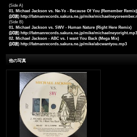
(Side A)
01. Michael Jackson vs. Ne-Yo - Because Of You (Remember Remix)
(試聴)
http://fatmanrecords.sakura.ne.jp/mike/michaelneyoreember
(Side B)
01. Michael Jackson vs. SWV - Human Nature (Right Here Remix)
(試聴)
http://fatmanrecords.sakura.ne.jp/mike/michaelneyoright.mp
02. Michael Jackson - ABC vs. I want You Back (Mega Mix)
(試聴)
http://fatmanrecords.sakura.ne.jp/mike/abcwantyou.mp3
他の写真