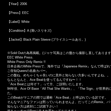
【Year】2006
【Press】EEC
【Label】White
【Condition】A (薄いスリキズ)
【Jacket】Black Plain Sleeve (プライスシールあり。)
※Sold Out
の為再掲載。
(
ジャケ写真はこの盤から撮影し直してあります
EEC White Press.
White Press Only Remix !!
日本企画のWhite Pressで、海外では『Japanese Remix』なんて
ご存知Queenの名曲カバー。
この盤ね、めちゃくちゃ良いのに意外と知らない方多いんですよね。。
なんとなんと、Ace Beatを使ってるんですね〜！！
「Ace Beatとは何ぞ？」って方、ご説明いたします。
94年頃、Ace Of Base「All That She Wants」、「The 
た。
このBeatがマニアの間では通称「Ace Beat」と呼ばれている訳です。
そんなマニアなファンは黙っていられませんよ、だってこのRemix、バッチ
知らない方は絶対にご試聴下さい！
超キャッチーでPopに生まれ変わっております！