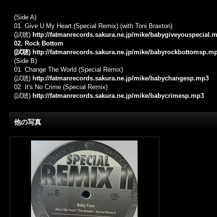
(Side A)
01. Give U My Heart (Special Remix) (with Toni Braxton)
(試聴)
http://fatmanrecords.sakura.ne.jp/mike/babygiveyouspecial.
02. Rock Bottom
(試聴)
http://fatmanrecords.sakura.ne.jp/mike/babyrockbottomsp.m
(Side B)
01. Change The World (Special Remix)
(試聴)
http://fatmanrecords.sakura.ne.jp/mike/babychangesp.mp3
02. It's No Crime (Special Remix)
(試聴)
http://fatmanrecords.sakura.ne.jp/mike/babycrimesp.mp3
他の写真