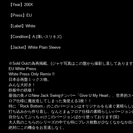
【Year】200X
【Press】EU
【Label】White
【Condition】A (薄いスリキズ)
【Jacket】White Plain Sleeve
※Sold Out
の為再掲載。
(
ジャケ写真はこの盤から撮影し直してあります
EU White Press.
White Press Only Remix !!
日本企画盤ミックス物。
みんな大好き！
鉄板中の鉄板！
最強の美メロNew Jack Swingナンバー「Give U My Heart」、世界
ロア仕様に魔改造してしまった鬼使える1枚！！
特に「Rock Bottom」のこのバージョンはオリジナルをも凌ぐ素晴ら
打ち込みから作り直し、なんとまぁフロア仕様の素晴らしいバージョン
自分なんてぶっちゃけこのバージョンばかり使っております(笑)
大人気のこちらのシリーズの中でも特にプレス枚数が少なくなかなか出
絶対にこの機会をお見逃しなく。