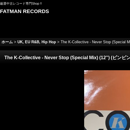
厳選中古レコード専門Shop !!
FATMAN RECORDS
ホーム
>
UK, EU R&B, Hip Hop
>
The K-Collective - Never Stop (Special
The K-Collective - Never Stop (Special Mix) (12'') (ピン