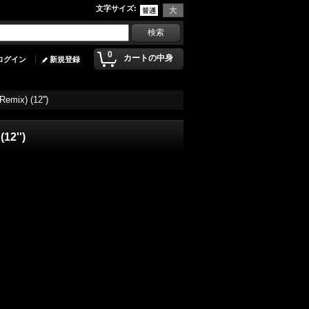
文字サイズ
:
0
カートの中身
ログイン
新規登録
emix) (12'')
12'')