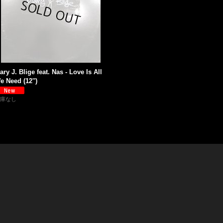
ary J. Blige feat. Nas - Love Is All
e Need (12'')
庫なし