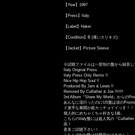
【Year】1997
【Press】Italy
【Label】Haker
【Condition】B (薄いスリキズ)
【Jacket】Picture Sleeve
※試聴ファイルは一部別の盤から録音し
Italy Original Press.
Italy Press Only Remix !!
Nice Hip Hop Soul !!
Produced By Jam & Lewis !!
Remixed By Cutfather & Joe !!!!!!!
3rd Album『Share My World』からの
あんなに流行ったのにUS盤は涙のPromo 
ド派手な展開が超カッチョイイっす！！
個人的にめちゃくちゃ好きな1曲。
こちらのItaly盤には超人気の『Cutfath
高！
是非ご試聴下さい！
こちらのItaly盤は結構見かけません！