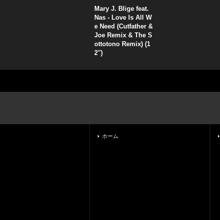
Mary J. Blige feat.
Nas - Love Is All W
e Need (Cutfather &
Joe Remix & The S
ottotono Remix) (1
2'')
ホーム