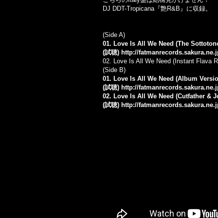
DJ DDT-Tropicana『艶R&B』に収録。
(Side A)
01. Love Is All We Need (The Sottoto
(試聴)
http://fatmanrecords.sakura.ne
02.
Love Is All We Need (Instant Flava 
(Side B)
01. Love Is All We Need (Album Versi
(試聴)
http://fatmanrecords.sakura.ne
02. Love Is All We Need (Cutfather & 
(試聴)
http://fatmanrecords.sakura.ne