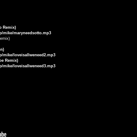
no Remix)
.jp/mike/maryneedsotto.mp3
Remix)
on)
.jp/mike/loveisallweneed2.mp3
Joe Remix)
.jp/mike/loveisallweneed3.mp3